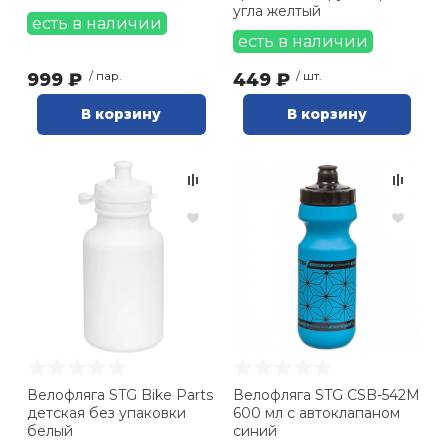
угла желтый
есть в наличии
есть в наличии
999 ₽
/ пар.
449 ₽
/ шт.
В корзину
В корзину
Велофляга STG Bike Parts
Велофляга STG CSB-542M
детская без упаковки
600 мл с автоклапаном
белый
синий