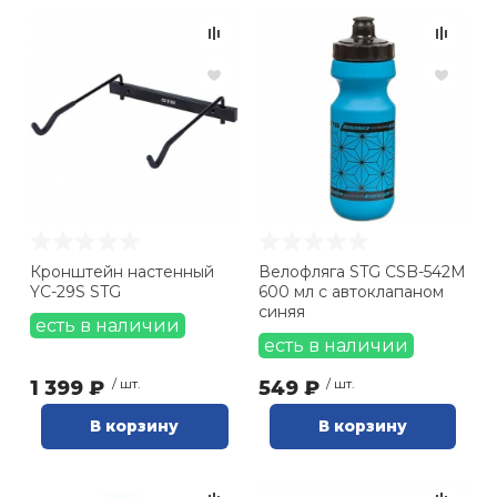
Кронштейн настенный
Велофляга STG CSB-542M
YC-29S STG
600 мл с автоклапаном
синяя
есть в наличии
есть в наличии
1 399 ₽
/ шт.
549 ₽
/ шт.
В корзину
В корзину