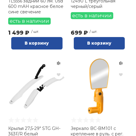
TL5556 задний 60 лм. Usd
12490 L треугольная
600 mAH красное белое
черный/серый
сине свечение
есть в наличии
есть в наличии
1 499 ₽
/ шт.
699 ₽
/ шт.
В корзину
В корзину
Крылья 27,5-29" STG GH-
Зеркало BC-BM101 c
363F/R белый
крепление в руль. с рег.