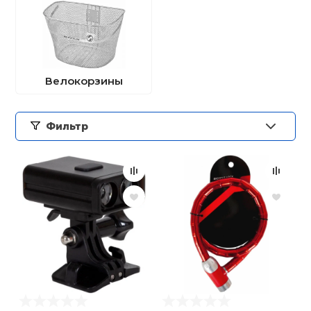
Ролики для п
Упоры для о
Велокорзины
Утяжелители
Фильтр
Эспандеры и 
Аксессуары д
йоги
Медболы
Пояса тяжело