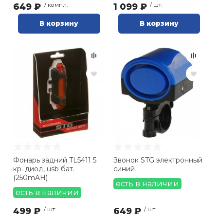
649 ₽
/ компл.
1 099 ₽
/ шт.
В корзину
В корзину
Фонарь задний TL5411 5
Звонок STG электронный
кр. диод, usb бат.
синий
(250mAH)
есть в наличии
есть в наличии
499 ₽
/ шт.
649 ₽
/ шт.