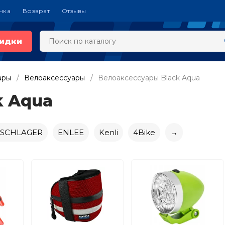
чка
Возврат
Отзывы
идки
ары
Велоаксессуары
Велоаксессуары Black Aqua
k Aqua
GSCHLAGER
ENLEE
Kenli
4Bike
→