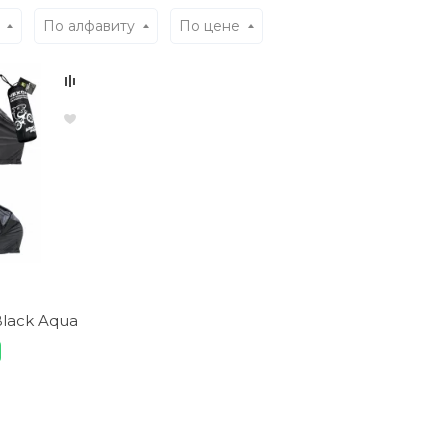
По алфавиту
По цене
lack Aqua