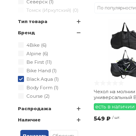
Северск (
1
)
По популярности
Томск (Иркутский) (
0
)
Тип товара
Бренд
4Bike (
6
)
Alpine (
6
)
Be First (
11
)
Bike Hand (
1
)
Black Aqua (
1
)
Body Form (
1
)
Чехол на молнии
Course (
2
)
универсальный B
ENLEE (
6
)
есть в наличии
Распродажа
Horst (
1
)
549 ₽
/ шт.
Наличие
KLONK (
6
)
Kenli (
1
)