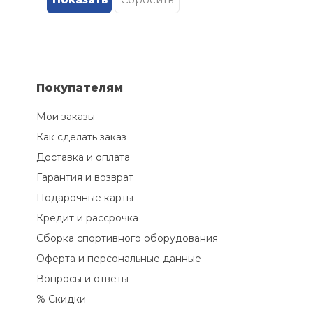
M-Wave (
9
)
MESSINGSCHLAGER (
1
)
Protect™ (
12
)
STG (
43
)
Sheng-Fa (
2
)
Покупателям
Stels (
13
)
Мои заказы
Stinger (
1
)
Как сделать заказ
TechTeam (
1
)
Доставка и оплата
Ventura (
3
)
Гарантия и возврат
Подарочные карты
Кредит и рассрочка
Сборка спортивного оборудования
Оферта и персональные данные
Вопросы и ответы
% Скидки