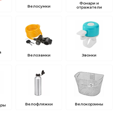
Фонари и
Велосумки
отражатели
а
Велозамки
Звонки
Велофляжки
Велокорзины
ары