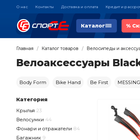
О нас
Контакты
Доставка и оплата
Кредит и рассро
Каталог
%
Ск
Главная
Каталог товаров
Велосипеды и аксессу
Велоаксессуары Blac
Body Form
Bike Hand
Be First
MESSIN
Категория
Крылья
23
Велосумки
44
Фонари и отражатели
84
Багажник
9