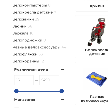
Велокомпьютеры
8
Крылья
Велокресла детские
7
Велозамки
29
Звонки
36
Зеркала
10
Велоподножки
8
Разные велоаксессуары
44
Велокресл
детские
Велофляжки
53
Велокорзины
12
Розничная цена
Разные
Магазины
велоаксессу