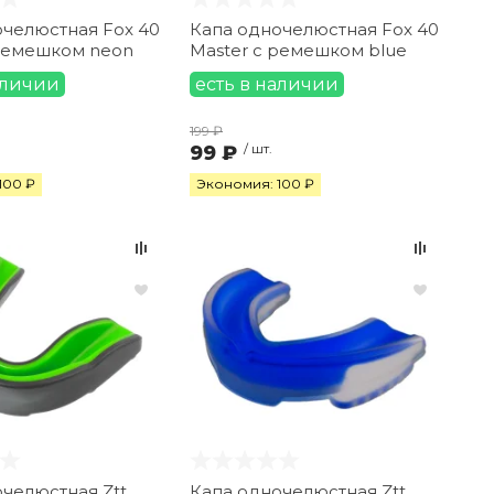
очелюстная Fox 40
Капа одночелюстная Fox 40
 ремешком neon
Master с ремешком blue
аличии
есть в наличии
199 ₽
99 ₽
/ шт.
100 ₽
Экономия: 100 ₽
челюстная Ztt
Капа одночелюстная Ztt