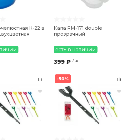
челюстная К-22 в
Капа RM-171 double
двухцветная
прозрачный
аличии
есть в наличии
.
399 ₽
/ шт.
-50%