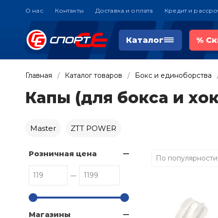
О нас
Контакты
Доставка и оплата
Кредит и рассро
Каталог
%
Ск
Главная
Каталог товаров
Бокс и единоборства
Капы (для бокса и хо
Master
ZTT POWER
Розничная цена
По популярности
Магазины