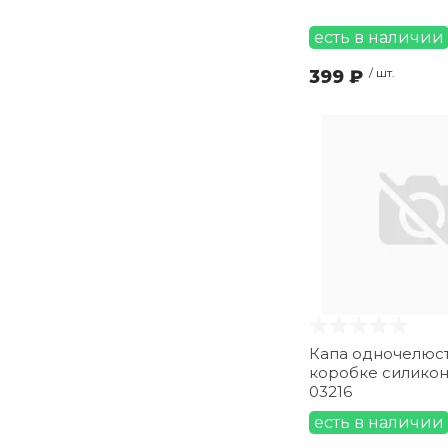
есть в наличии
399 ₽
/ шт.
Капа одночелюст
коробке силикон
03216
есть в наличии