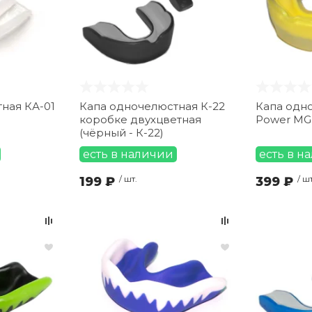
ная КА-01
Капа одночелюстная К-22
Капа одно
н
коробке двухцветная
Power MG
(чёрный - К-22)
есть в наличии
есть в н
199 ₽
/ шт.
399 ₽
/ шт