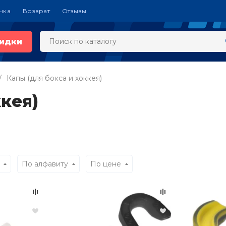
чка
Возврат
Отзывы
идки
Капы (для бокса и хоккея)
ккея)
По алфавиту
По цене