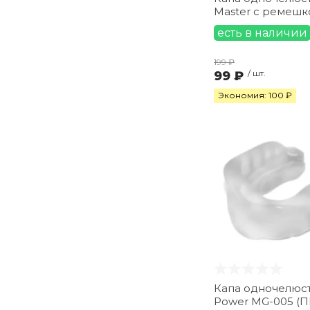
Master с ремешк
есть в наличии
199 ₽
99 ₽
/ шт.
Экономия: 100 ₽
Капа одночелюст
Power MG-005 (П