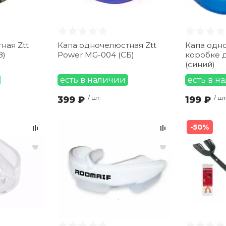
ная Ztt
Капа одночелюстная Ztt
Капа одно
З)
Power MG-004 (СБ)
коробке 
(синий)
есть в наличии
есть в н
399 ₽
/ шт.
199 ₽
/ шт
-50%