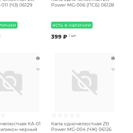
011 (ЧЗ) 06129
Power MG-006 (ПСБ) 06128
аличии
есть в наличии
.
399 ₽
/ шт.
очелюстная КА-01
Капа одночелюстная Ztt
силикон черный
Power MG-004 (ЧЖ) 06126