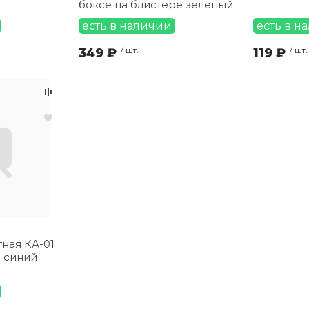
боксе на блистере зеленый
есть в наличии
есть в н
349 ₽
/ шт.
119 ₽
/ шт.
ная КА-01
 синий