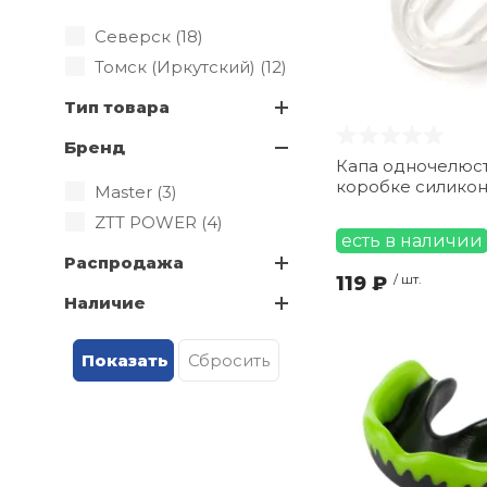
Северск (
18
)
Томск (Иркутский) (
12
)
Тип товара
Бренд
Капа одночелюст
коробке силико
Master (
3
)
ZTT POWER (
4
)
есть в наличии
Распродажа
119 ₽
/ шт.
Наличие