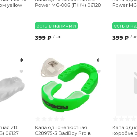
ом yellow
Power MG-006 (ПЖЧ) 06128
Power MG-
есть в наличии
есть в н
399 ₽
/ шт.
399 ₽
/ шт
ная Ztt
Капа одночелюстная
Капа одн
Б) 06127
C28975-3 BadBoу Prо в
коробке 