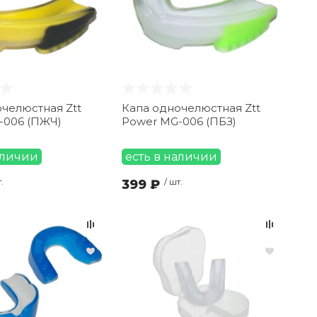
челюстная Ztt
Капа одночелюстная Ztt
-006 (ПЖЧ)
Power MG-006 (ПБЗ)
аличии
есть в наличии
.
399 ₽
/ шт.