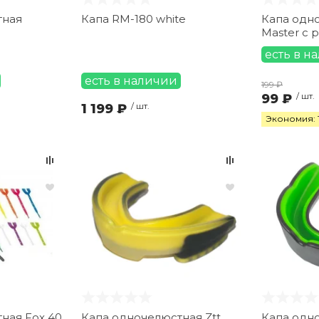
тная
Капа RM-180 white
Капа одн
Master с
есть в н
есть в наличии
199 ₽
99 ₽
/ шт.
1 199 ₽
/ шт.
Экономия: 
ная Fox 40
Капа одночелюстная Ztt
Капа одно