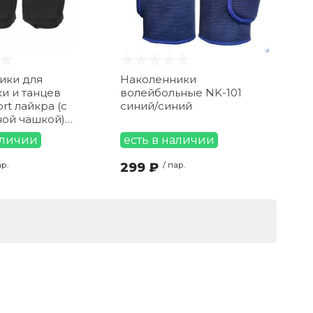
ики для
Наколенники
и и танцев
волейбольные NK-101
t лайкра (с
синий/синий
ной чашкой)
аличии
есть в наличии
ар.
299 ₽
/ пар.