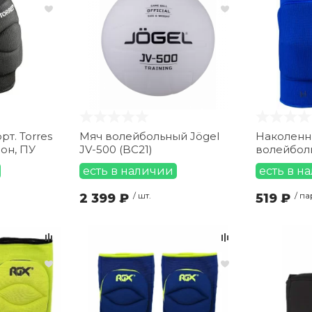
т. Torres
Мяч волейбольный Jögel
Наколенн
лон, ПУ
JV-500 (BC21)
волейболь
есть в наличии
есть в н
2 399 ₽
/ шт.
519 ₽
/ па