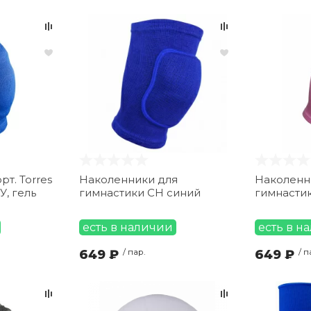
т. Torres
Наколенники для
Наколенн
У, гель
гимнастики CH синий
гимнасти
есть в наличии
есть в н
649 ₽
/ пар.
649 ₽
/ п