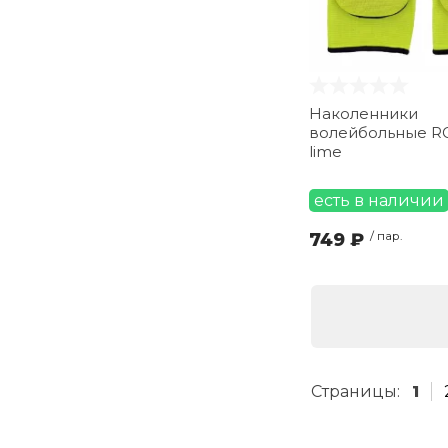
Наколенники
волейбольные R
lime
есть в наличии
749 ₽
/ пар.
Страницы:
1