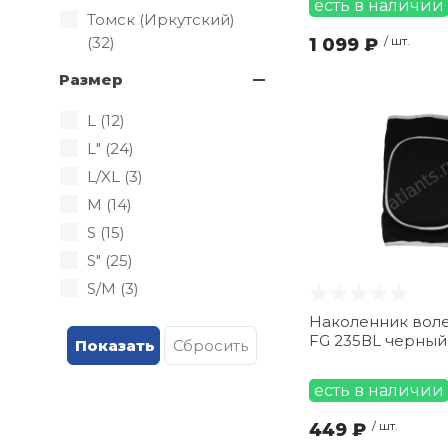
есть в наличии
Томск (Иркутский)
(
32
)
1 099 ₽
/ шт.
Размер
L (
12
)
L" (
24
)
L/XL (
3
)
M (
14
)
S (
15
)
S" (
25
)
S/M (
3
)
XL (
12
)
Наколенник вол
FG 235ВL черный
XL" (
12
)
XS (
16
)
есть в наличии
XS" (
10
)
XXL (
14
)
449 ₽
/ шт.