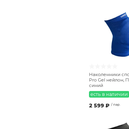
XXS (
11
)
XXXL (
13
)
YL (
16
)
YM (
2
)
М (
19
)
Наколенники спор
Pro Gel нейлон, П
синий
есть в наличии
2 599 ₽
/ пар.