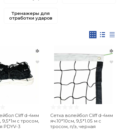
Тренажеры для
отработки ударов
ейбол Cliff d-4мм
Сетка волейбол Cliff d-4мм
, 9,5*1м с тросом,
яч.10*10см, 9,5*1.05 м с
ая PDYV-3
тросом, п/э, черная