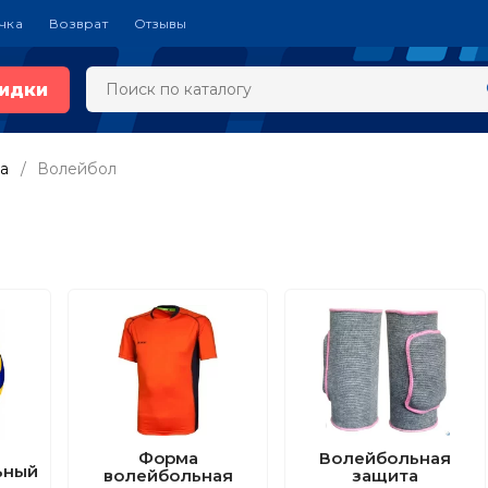
чка
Возврат
Отзывы
идки
а
Волейбол
Форма
Волейбольная
ьный
волейбольная
защита