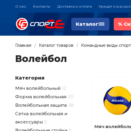
О нас
Контакты
Доставка и оплата
Кредит и рассро
Каталог
%
Ск
Главная
Каталог товаров
Командные виды спорт
Волейбол
Категория
Мяч волейбольный
12
Форма волейбольная
30
Волейбольная защита
38
Сетка волейбольная и
аксессуары
5
Мяч волейбол
Волейбольные стойки
0