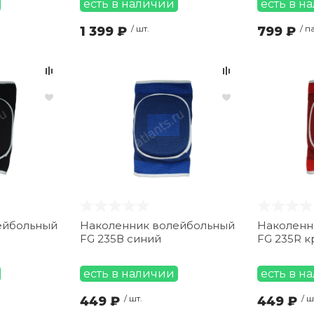
есть в наличии
есть в н
1 399 ₽
/ шт.
799 ₽
/ п
ейбольный
Наколенник волейбольный
Наколенн
FG 235В синий
FG 235R 
есть в наличии
есть в н
449 ₽
/ шт.
449 ₽
/ ш