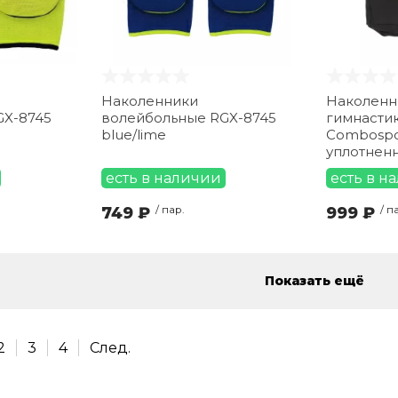
Наколенники
Наколенн
GX-8745
волейбольные RGX-8745
гимнастик
blue/lime
Combospor
уплотнен
черный
есть в наличии
есть в н
749 ₽
/ пар.
999 ₽
/ п
Показать ещё
2
3
4
След.