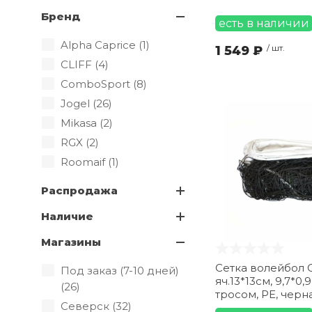
Бренд
есть в наличии
Alpha Caprice (
1
)
1 549 ₽
/ шт.
CLIFF (
4
)
ComboSport (
8
)
Jogel (
26
)
Mikasa (
2
)
RGX (
2
)
Roomaif (
1
)
Torres (
10
)
Распродажа
Наличие
Магазины
Сетка волейбол C
Под заказ (7-10 дней)
яч.13*13см, 9,7*0,9
(
26
)
тросом, РЕ, черн
Северск (
32
)