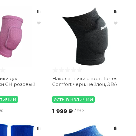
ики для
Наколенники спорт. Torres
ки CH розовый
Comfort черн. нейлон, ЭВА
аличии
есть в наличии
ар.
1 999 ₽
/ пар.