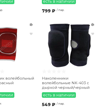
аличии
есть в наличии
ар.
799 ₽
/ пар.
ик волейбольный
Наколенники
красный
волейбольные NK-403 с
дыркой черный/черный
аличии
есть в наличии
т.
549 ₽
/ пар.