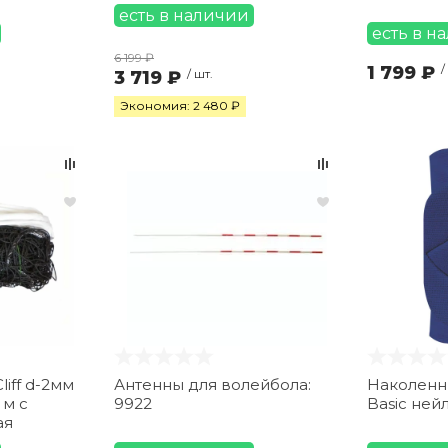
есть в наличии
есть в н
6 199 ₽
1 799 ₽
/
3 719 ₽
/ шт.
Экономия: 2 480 ₽
liff d-2мм
Антенны для волейбола:
Наколенни
 м с
9922
Basic ней
ая