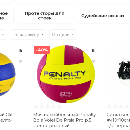
ное
Протекторы для
Судейские вышки
ие
стоек
По алфавиту
По цене
-40%
 Cliff
Мяч волейбольный Penalty
Сетка вол
елто-
Bola Volei De Praia Pro р.5
яч.10*10см
желто-розовый
п/э, черн