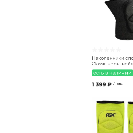
Наколенники спор
Classic черн. ней
есть в наличии
1 399 ₽
/ пар.