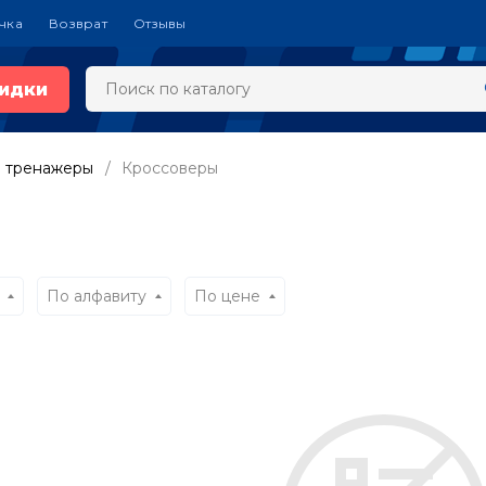
чка
Возврат
Отзывы
идки
 тренажеры
Кроссоверы
По алфавиту
По цене