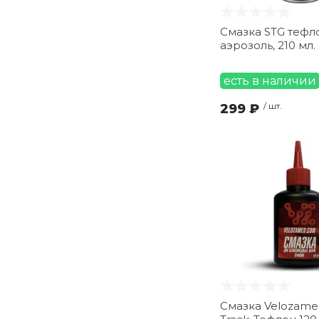
Смазка STG тефл
аэрозоль, 210 мл.
есть в наличии
299 ₽
/ шт.
Смазка Velozame