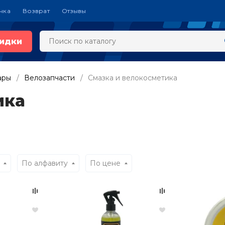
чка
Возврат
Отзывы
идки
ары
Велозапчасти
Смазка и велокосметика
ика
По алфавиту
По цене