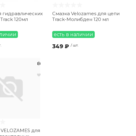
я гидравлических
Смазка Velozames для цепи
Track 120мл
Track-Молибден 120 мл
аличии
есть в наличии
.
349 ₽
/ шт.
 VELOZAMES для