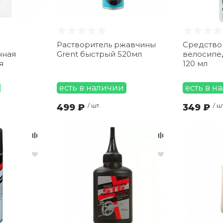
Растворитель ржавчины
Средство 
нная
Grent быстрый 520мл
велосипед
я
120 мл
х вилок
есть в наличии
есть в н
499 ₽
/ шт.
349 ₽
/ ш