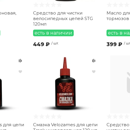
оновая,
Средство для чистки
Масло дл
велосипедных цепей STG
тормозов 
120мл
есть в наличии
есть в н
449 ₽
/ шт.
399 ₽
/ шт
s для цепи
Смазка Velozames для цепи
Средство