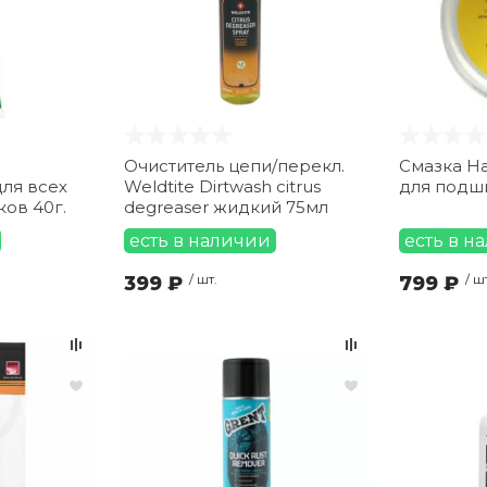
Очиститель цепи/перекл.
Смазка Ha
для всех
Weldtite Dirtwash citrus
для подш
ов 40г.
degreaser жидкий 75мл
есть в наличии
есть в н
399 ₽
/ шт.
799 ₽
/ ш