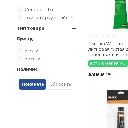
Северск (
13
)
Томск (Иркутский) (
7
)
Тип товара
Бренд
Смазка Weldtite
литиевая,густая 
STG (
2
)
типов подшипник
Stels (
2
)
есть в наличии
Наличие
499 ₽
/ шт.