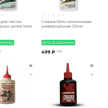
для чистки
Смазка Stels силиконовая
ных цепей Stels
универсальная 120мл
аличии
есть в наличии
т.
499 ₽
/ шт.