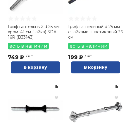
Ролики для п
Гриф гантельный d 25 мм
Гриф гантельный d 25 мм
Упоры для о
хром. 41 см (гайка) SDA-
с гайками пластиковый 36
16R (B33143)
см
есть в наличии
есть в наличии
Утяжелители
749 ₽
/ шт.
199 ₽
/ шт.
Эспандеры и 
В корзину
В корзину
Аксессуары д
йоги
Медболы
Пояса тяжело