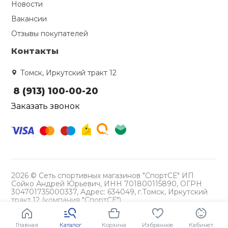
Новости
Вакансии
Ролики для п
Отзывы покупателей
Упоры для о
Контакты
Томск, Иркутский тракт 12
Утяжелители
8 (913) 100-00-20
Заказать звонок
Эспандеры и 
Аксессуары д
йоги
2026 © Сеть спортивных магазинов "СпортСЕ" ИП
Сойко Андрей Юрьевич, ИНН 701800115890, ОГРН
Медболы
304701735000337, Адрес: 634049, г.Томск, Иркутский
тракт,12 (компания "СпортСЕ")
Политика конфиденциальности
Пояса тяжело
Главная
Каталог
Корзина
Избранное
Кабинет