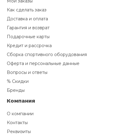
Мои заказы
Туристическая
й спорт
Барбекю
Как сделать заказ
Скамьи
Обувь для ед
Ремни
Бутылки для 
Доставка и оплата
ивные игры
Гарантия и возврат
Флокированны
Стойки под ш
Тренировочно
подушки
Шорты
Весы
Подарочные карты
ивные комплексы и
рамы
кие стенки
Кредит и рассрочка
Шлемы боксе
Фонари
Штаны, Брюки
Гантели
Сборка спортивного оборудования
Машины Смит
ы, сувениры
Оферта и персональные данные
Вопросы и ответы
Спарринговые
Холодильник
Гимнастическ
Гири
дование для
Кроссоверы
% Скидки
сооружений
Бренды
Футы
Одежда для 
Грифы и штан
Подставки
кий и тренерский
Компания
тарь
Блины
О компании
ты и защита
Контакты
Лямки, петли,
Реквизиты
жное оборудование