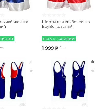
я кикбоксинга
Шорты для кикбоксинга
ний
BoyBo красный
аличии
есть в наличии
шт.
1 999 ₽
/ шт.