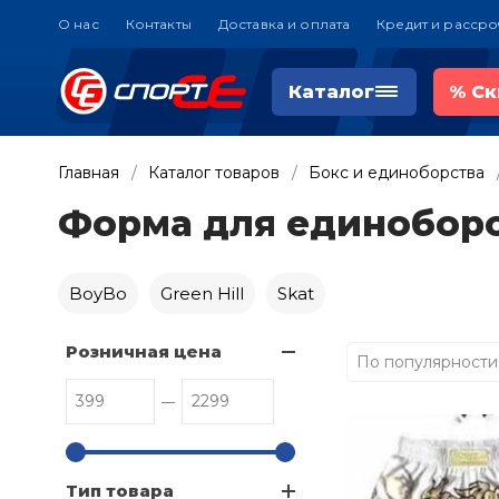
О нас
Контакты
Доставка и оплата
Кредит и рассро
Каталог
%
Ск
Главная
Каталог товаров
Бокс и единоборства
Форма для единобор
BoyBo
Green Hill
Skat
Розничная цена
По популярности
Тип товара