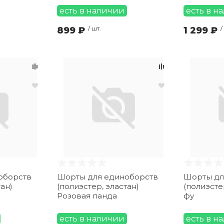
есть в наличии
есть в н
899 ₽
/ шт.
1 299 ₽
/
оборств
Шорты для единоборств
Шорты дл
тан)
(полиэстер, эластан)
(полиэстер
Розовая панда
фу
есть в наличии
есть в н