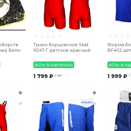
оборств
Трико борцовское Skat
Форма бо
тан) Бело-
9247-Г детское красный
BF402 дет
есть в наличии
есть в н
1 799 ₽
/ шт.
1 999 ₽
/