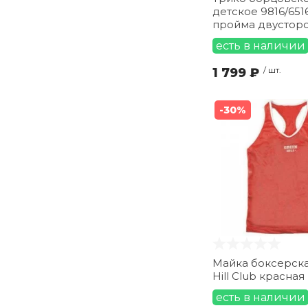
детское 9816/651
пройма двустор
есть в наличии
1 799 ₽
/ шт.
-30%
Майка боксерска
Hill Club красная
есть в наличии