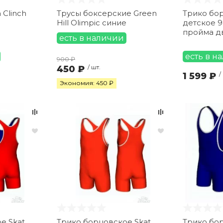
 Clinch
Трусы боксерские Green
Трико бор
Hill Olimpic синие
детское 9
пройма д
есть в наличии
есть в н
900 ₽
450 ₽
/ шт.
1 599 ₽
/
Экономия: 450 ₽
е Skat
Трико борцовское Skat
Трико бор