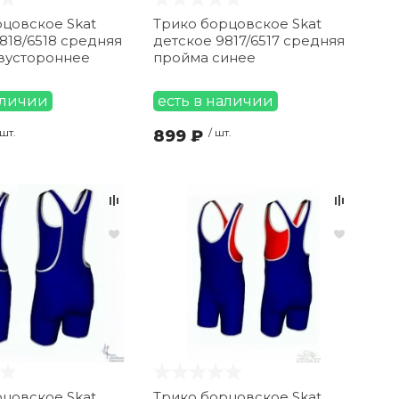
цовское Skat
Трико борцовское Skat
818/6518 средняя
детское 9817/6517 средняя
вустороннее
пройма синее
аличии
есть в наличии
 шт.
899 ₽
/ шт.
цовское Skat
Трико борцовское Skat