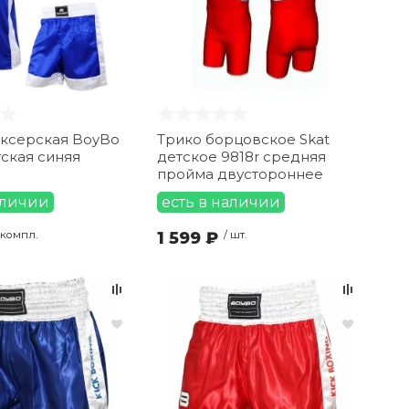
ксерская BoyBo
Трико борцовское Skat
ская синяя
детское 9818r средняя
пройма двустороннее
аличии
есть в наличии
 компл.
1 599 ₽
/ шт.