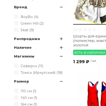
Бренд
BoyBo (
4
)
Green Hill (
2
)
Skat (
9
)
Шорты для един
Распродажа
(полиэстер, элас
золотой
Наличие
есть в наличии
Магазины
1 299 ₽
/ шт.
Северск (
11
)
Томск (Иркутский) (
18
)
Размер
110 см (
1
)
140 см (
1
)
164 см (
1
)