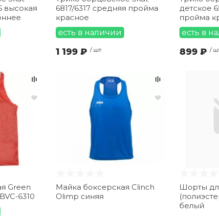
6 высокая
6817/6317 средняя пройма
детское 6
оннее
красное
пройма к
есть в наличии
есть в н
1 199 ₽
/ шт.
899 ₽
/ ш
я Green
Майка боксерская Clinch
Шорты дл
 BVC-6310
Olimp синяя
(полиэсте
белый