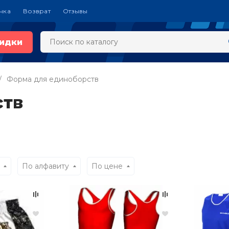
чка
Возврат
Отзывы
идки
Форма для единоборств
ств
По алфавиту
По цене