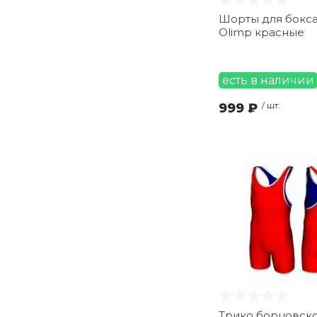
Шорты для бокса
Olimp красные
есть в наличии
999 ₽
/ шт.
Трико борцовско