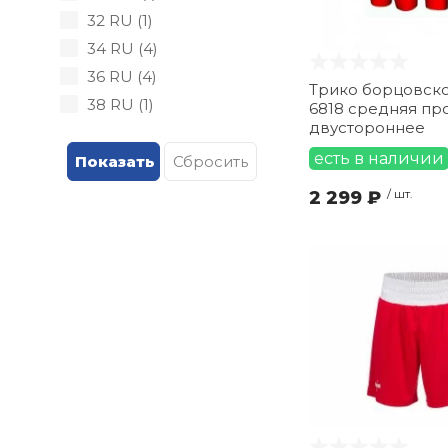
32 RU (
1
)
34 RU (
4
)
36 RU (
4
)
Трико борцовско
38 RU (
1
)
6818 средняя пр
двустороннее
40 RU (
2
)
есть в наличии
42 RU (
1
)
44 RU (
1
)
2 299 ₽
/ шт.
46 RU (
1
)
50 RU (
1
)
52 RU (
1
)
L" (
2
)
S" (
1
)
XL" (
6
)
XXL" (
3
)
XXS (
1
)
М (
4
)