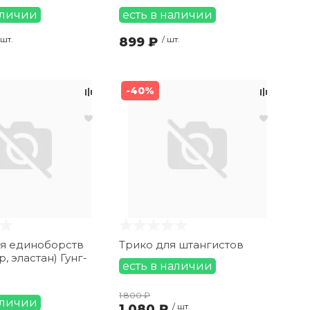
аличии
есть в наличии
 шт.
899 ₽
/ шт.
-40%
я единоборств
Трико для штангистов
, эластан) Гунг-
есть в наличии
1 800 ₽
аличии
1 080 ₽
/ шт.