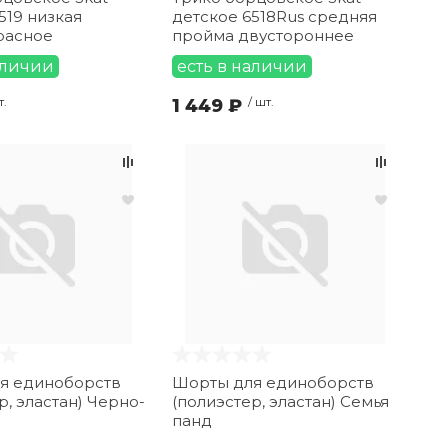
519 низкая
детское 6518Rus средняя
расное
пройма двустороннее
аличии
есть в наличии
т.
1 449 ₽
/ шт.
я единоборств
Шорты для единоборств
р, эластан) Черно-
(полиэстер, эластан) Семья
панд