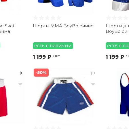
е Skat
Шорты ММА BoyBo синие
Шорты дл
ойма
BoyBo си
есть в наличии
есть в н
1 199 ₽
/ шт.
1 199 ₽
/ 
-50%