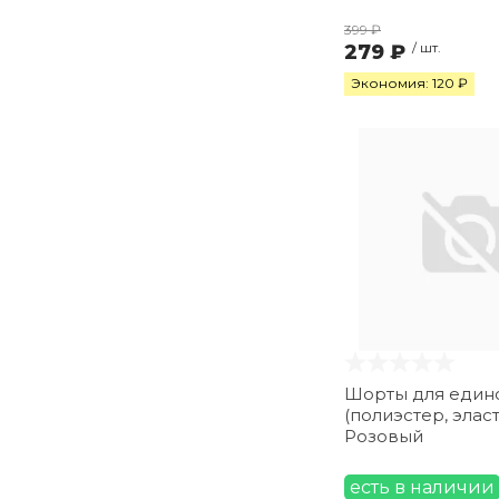
399 ₽
279 ₽
/ шт.
Экономия: 120 ₽
Шорты для един
(полиэстер, элас
Розовый
есть в наличии