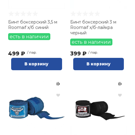
Ролики для п
Бинт боксерский 3,5 м
Бинт боксерский 3 м
Roomaif х/б синий
Roomaif х/б-лайкра
Упоры для о
черный
есть в наличии
есть в наличии
Утяжелители
499 ₽
/ пар.
399 ₽
/ пар.
В корзину
В корзину
Эспандеры и 
Аксессуары д
йоги
Медболы
Пояса тяжело