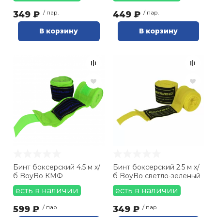
349 ₽
/ пар.
449 ₽
/ пар.
В корзину
В корзину
Бинт боксерский 4.5 м х/
Бинт боксерский 2.5 м х/
б BoyBo КМФ
б BoyBo светло-зеленый
есть в наличии
есть в наличии
599 ₽
/ пар.
349 ₽
/ пар.