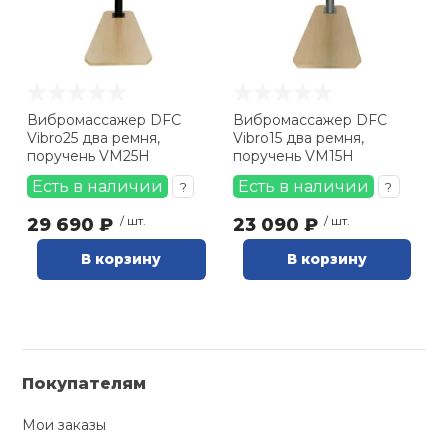
Ролики для п
Упоры для о
Вибромассажер DFC
Вибромассажер DFC
Vibro25 два ремня,
Vibro15 два ремня,
поручень VM25H
поручень VM15H
Утяжелители
Есть в наличии
Есть в наличии
?
?
29 690 ₽
/ шт.
23 090 ₽
/ шт.
Эспандеры и 
В корзину
В корзину
Аксессуары д
йоги
Медболы
Покупателям
Мои заказы
Пояса тяжело