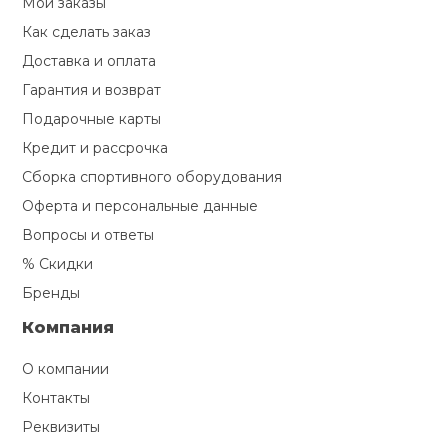
Мои заказы
Туристическая
й спорт
Барбекю
Как сделать заказ
Скамьи
Обувь для ед
Ремни
Бутылки для 
Доставка и оплата
ивные игры
Гарантия и возврат
Флокированны
Стойки под ш
Тренировочно
подушки
Шорты
Весы
Подарочные карты
ивные комплексы и
рамы
кие стенки
Кредит и рассрочка
Шлемы боксе
Фонари
Штаны, Брюки
Гантели
Сборка спортивного оборудования
Машины Смит
ы, сувениры
Оферта и персональные данные
Вопросы и ответы
Спарринговые
Холодильник
Гимнастическ
Гири
дование для
Кроссоверы
% Скидки
сооружений
Бренды
Футы
Одежда для 
Грифы и штан
Подставки
кий и тренерский
Компания
тарь
Блины
О компании
ты и защита
Контакты
Лямки, петли,
Реквизиты
жное оборудование