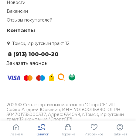
Новости
Вакансии
Ролики для п
Отзывы покупателей
Упоры для о
Контакты
Томск, Иркутский тракт 12
Утяжелители
8 (913) 100-00-20
Заказать звонок
Эспандеры и 
Аксессуары д
йоги
2026 © Сеть спортивных магазинов "СпортСЕ" ИП
Сойко Андрей Юрьевич, ИНН 701800115890, ОГРН
Медболы
304701735000337, Адрес: 634049, г.Томск, Иркутский
тракт,12 (компания "СпортСЕ")
Политика конфиденциальности
Пояса тяжело
Главная
Каталог
Корзина
Избранное
Кабинет