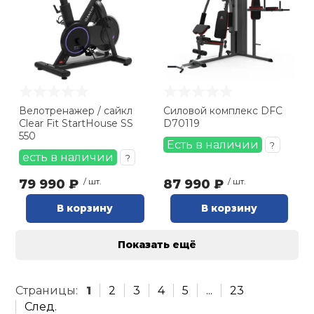
Велотренажер / сайкл
Силовой комплекс DFC
Clear Fit StartHouse SS
D70119
550
Есть в наличии
?
есть в наличии
?
79 990 ₽
/ шт.
87 990 ₽
/ шт.
В корзину
В корзину
Показать ещё
Страницы:
1
2
3
4
5
...
23
След.