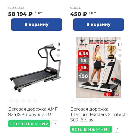
96 990 ₽
900 ₽
58 194 ₽
/ шт.
450 ₽
/ шт.
В корзину
В корзину
Беговая дорожка AMF
Беговая дорожка
8241S + поручни D3
Titanium Masters Slimtech
S60, белая
есть в наличии
?
есть в наличии
?