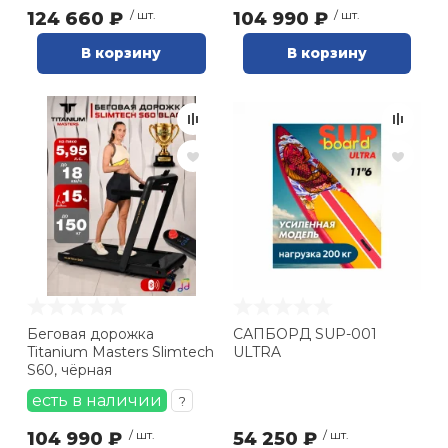
124 660 ₽
/ шт.
104 990 ₽
/ шт.
В корзину
В корзину
Беговая дорожка
САПБОРД SUP-001
Titanium Masters Slimtech
ULTRA
S60, чёрная
есть в наличии
?
104 990 ₽
/ шт.
54 250 ₽
/ шт.