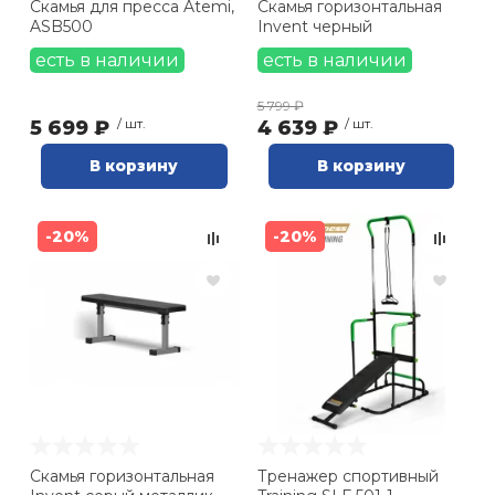
Скамья для пресса Atemi,
Скамья горизонтальная
ASB500
Invent черный
Ролики для п
есть в наличии
есть в наличии
5 799 ₽
Упоры для о
5 699 ₽
/ шт.
4 639 ₽
/ шт.
В корзину
В корзину
Утяжелители
-20%
-20%
Эспандеры и 
Аксессуары д
йоги
Медболы
Скамья горизонтальная
Тренажер спортивный
Пояса тяжело