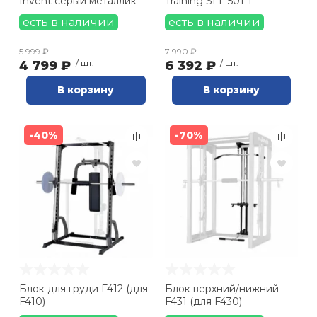
Invent серый металлик
Training SLF 501-1
есть в наличии
есть в наличии
5 999 ₽
7 990 ₽
4 799 ₽
/ шт.
6 392 ₽
/ шт.
В корзину
В корзину
-40%
-70%
Блок для груди F412 (для
Блок верхний/нижний
F410)
F431 (для F430)