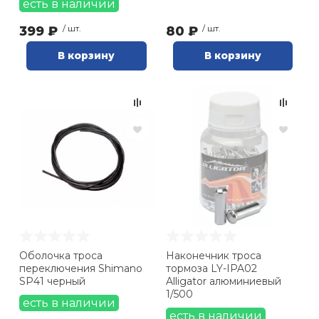
есть в наличии
399 ₽
/ шт.
80 ₽
/ шт.
В корзину
В корзину
Оболочка троса
Наконечник троса
переключения Shimano
тормоза LY-IPA02
SP41 черный
Alligator алюминиевый
1/500
есть в наличии
есть в наличии