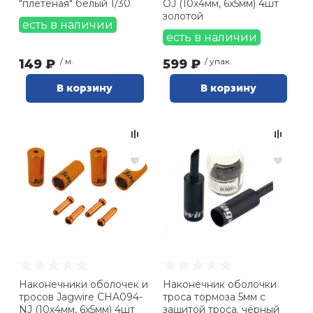
"плетеная" белый 1/30
OJ (10х4мм, 6х5мм) 4шт
золотой
есть в наличии
есть в наличии
149 ₽
/ м.
599 ₽
/ упак.
В корзину
В корзину
Наконечники оболочек и
Наконечник оболочки
тросов Jagwire CHA094-
троса тормоза 5мм с
NJ (10х4мм, 6х5мм) 4шт
защитой троса. чёрный