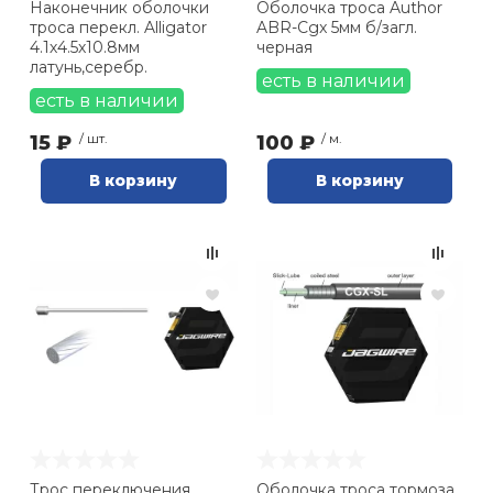
Наконечник оболочки
Оболочка троса Author
троса перекл. Alligator
ABR-Cgx 5мм б/загл.
4.1х4.5х10.8мм
черная
латунь,серебр.
есть в наличии
есть в наличии
15 ₽
/ шт.
100 ₽
/ м.
В корзину
В корзину
Трос переключения
Оболочка троса тормоза