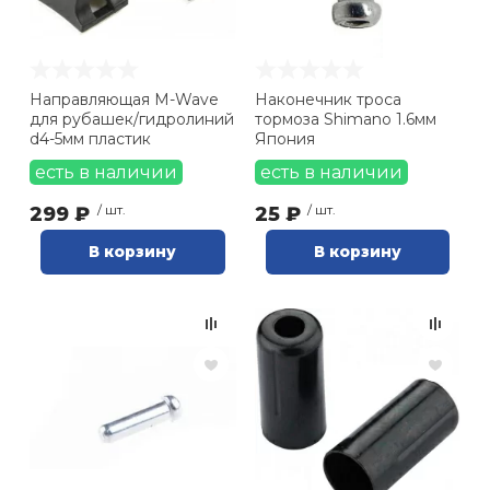
Ролики для п
Направляющая M-Wave
Наконечник троса
Упоры для о
для рубашек/гидролиний
тормоза Shimano 1.6мм
d4-5мм пластик
Япония
есть в наличии
есть в наличии
Утяжелители
299 ₽
/ шт.
25 ₽
/ шт.
Эспандеры и 
В корзину
В корзину
Аксессуары д
йоги
Медболы
Пояса тяжело