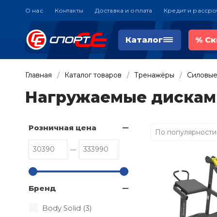
О нас
Контакты
Доставка и оплата
Кредит и рассро
Каталог
%
Ск
Главная
Каталог товаров
Тренажёры
Силовые
Нагружаемые дискам
Розничная цена
По популярности
Бренд
Body Solid (
3
)