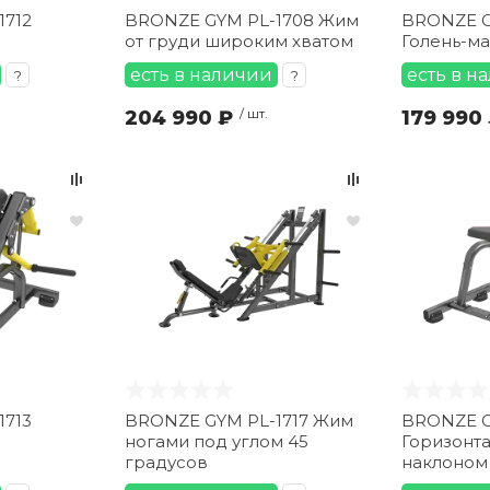
1712
BRONZE GYM PL-1708 Жим
BRONZE G
от груди широким хватом
Голень-м
есть в наличии
есть в н
?
?
204 990 ₽
/ шт.
179 990
1713
BRONZE GYM PL-1717 Жим
BRONZE G
ногами под углом 45
Горизонта
градусов
наклоном