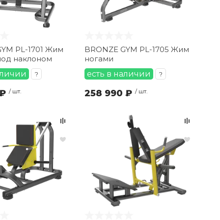
YM PL-1701 Жим
BRONZE GYM PL-1705 Жим
под наклоном
ногами
аличии
есть в наличии
?
?
 ₽
/ шт.
258 990 ₽
/ шт.