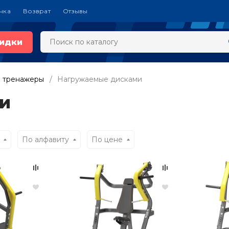
чка
Возврат
Отзывы
идки
 тренажеры
Нагружаемые дисками
и
По алфавиту
По цене