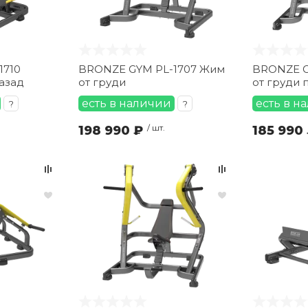
1710
BRONZE GYM PL-1707 Жим
BRONZE G
азад
от груди
от груди 
есть в наличии
есть в н
?
?
198 990 ₽
/ шт.
185 990