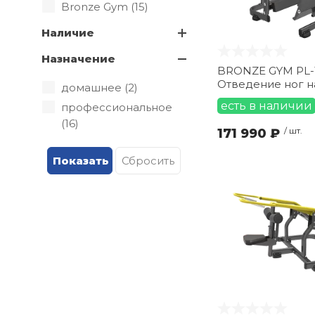
Bronze Gym (
15
)
Наличие
Назначение
BRONZE GYM PL-
Отведение ног н
домашнее (
2
)
есть в наличии
профессиональное
(
16
)
171 990 ₽
/ шт.