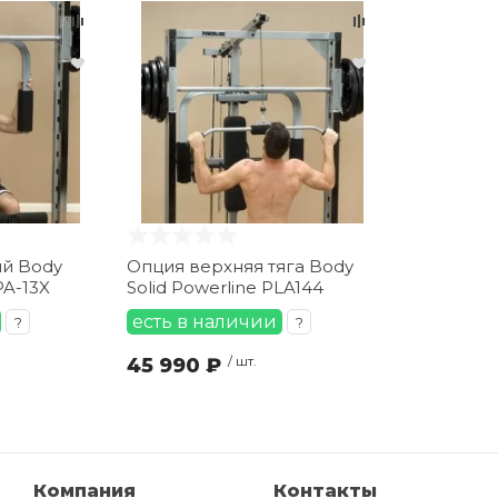
яй Body
Опция верхняя тяга Body
PA-13X
Solid Powerline PLA144
есть в наличии
?
?
45 990 ₽
/ шт.
Компания
Контакты