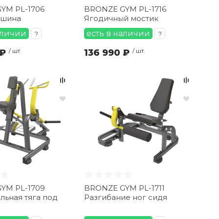
YM PL-1706
BRONZE GYM PL-1716
ашина
Ягодичный мостик
аличии
есть в наличии
?
?
 ₽
/ шт.
136 990 ₽
/ шт.
YM PL-1709
BRONZE GYM PL-1711
льная тяга под
Разгибание ног сидя