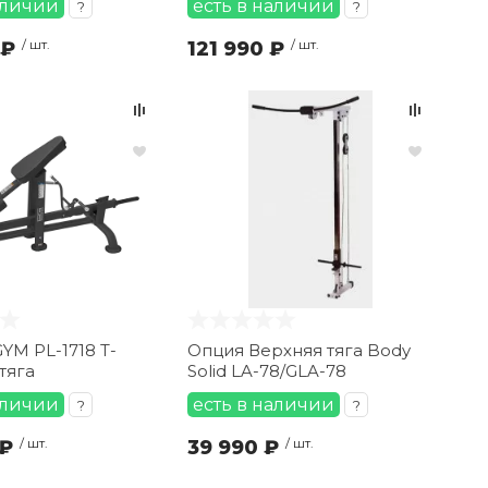
аличии
есть в наличии
?
?
 ₽
/ шт.
121 990 ₽
/ шт.
M PL-1718 Т-
Опция Верхняя тяга Body
тяга
Solid LA-78/GLA-78
аличии
есть в наличии
?
?
 ₽
/ шт.
39 990 ₽
/ шт.