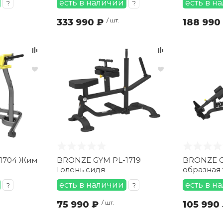
есть в наличии
есть в н
?
?
333 990 ₽
/ шт.
188 990
1704 Жим
BRONZE GYM PL-1719
BRONZE GY
Голень сидя
образная 
есть в наличии
есть в н
?
?
75 990 ₽
/ шт.
105 990