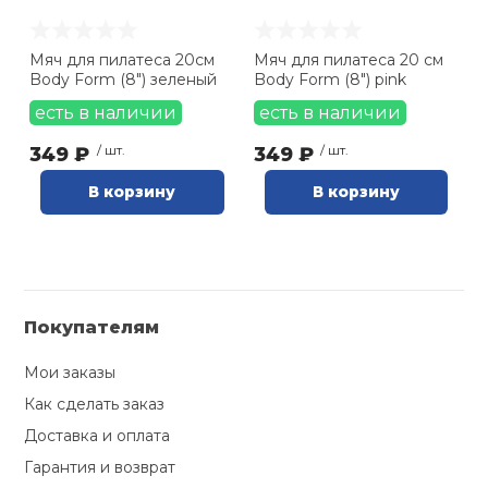
Ролики для п
Мяч для пилатеса 20см
Мяч для пилатеса 20 см
Body Form (8") зеленый
Body Form (8") pink
Упоры для о
есть в наличии
есть в наличии
349 ₽
/ шт.
349 ₽
/ шт.
Утяжелители
В корзину
В корзину
Эспандеры и 
Аксессуары д
Покупателям
йоги
Мои заказы
Медболы
Как сделать заказ
Доставка и оплата
Гарантия и возврат
Пояса тяжело