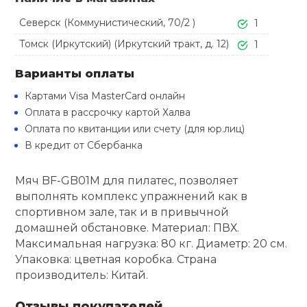
Туристическая
й спорт
Барбекю
Северск (Коммунистический, 70/2 )
1
Скамьи
Обувь для ед
Ремни
Бутылки для 
Томск (Иркутский) (Иркутский тракт, д. 12)
1
ивные игры
Флокированны
Варианты оплаты
Стойки под ш
Тренировочно
подушки
Шорты
Весы
ивные комплексы и
рамы
Картами Visa MasterCard онлайн
кие стенки
Оплата в рассрочку картой Халва
Шлемы боксе
Фонари
Штаны, Брюки
Гантели
Оплата по квитанции или счету (для юр.лиц)
Машины Смит
ы, сувениры
В кредит от Сбербанка
Спарринговые
Холодильник
Гимнастическ
Гири
дование для
Кроссоверы
Мяч BF-GB01M для пилатес, позволяет
сооружений
выполнять комплекс упражнений как в
Футы
Одежда для 
Грифы и штан
спортивном зале, так и в привычной
Подставки
кий и тренерский
домашней обстановке. Материал: ПВХ.
тарь
Максимальная нагрузка: 80 кг. Диаметр: 20 см.
Блины
Упаковка: цветная коробка. Страна
ты и защита
производитель: Китай.
Лямки, петли,
жное оборудование
Отзывы покупателей