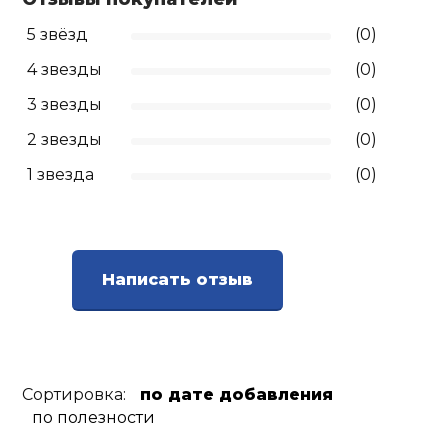
5 звёзд
(0)
Ролики для п
4 звезды
(0)
Упоры для о
3 звезды
(0)
2 звезды
(0)
Утяжелители
1 звезда
(0)
Эспандеры и 
Написать отзыв
Аксессуары д
йоги
Медболы
Сортировка:
по дате добавления
по полезности
Пояса тяжело