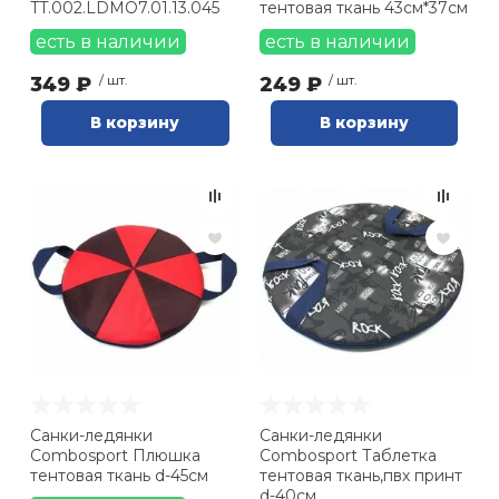
TT.002.LDMO7.01.13.045
тентовая ткань 43см*37см
есть в наличии
есть в наличии
349 ₽
/ шт.
249 ₽
/ шт.
В корзину
В корзину
Санки-ледянки
Санки-ледянки
Combosport Плюшка
Combosport Таблетка
тентовая ткань d-45см
тентовая ткань,пвх принт
d-40см