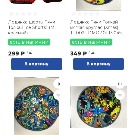
Ролики для п
Ледянка-шорты Тяни-
Ледянка Тяни-Толкай
Толкай Ice Shorts1 (M,
мягкая круглая (Xmas)
Упоры для о
красный)
TT.002.LDMO7.01.13.045
есть в наличии
есть в наличии
Утяжелители
299 ₽
/ шт.
349 ₽
/ шт.
В корзину
В корзину
Эспандеры и 
Аксессуары д
йоги
Медболы
Пояса тяжело