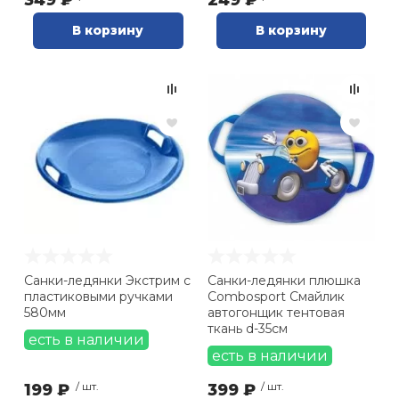
349 ₽
249 ₽
В корзину
В корзину
Санки-ледянки Экстрим с
Санки-ледянки плюшка
пластиковыми ручками
Combosport Смайлик
580мм
автогонщик тентовая
ткань d-35см
есть в наличии
есть в наличии
199 ₽
/ шт.
399 ₽
/ шт.