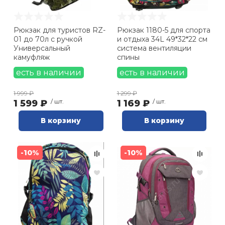
22 литра (
2
)
25 литров (
1
)
Рюкзак для туристов RZ-
Рюкзак 1180-5 для спорта
33 литра (
2
)
01 до 70л с ручкой
и отдыха 34L 49*32*22 см
34 литра (
2
)
Универсальный
система вентиляции
камуфляж
спины
35 литров (
7
)
Распродажа
есть в наличии
есть в наличии
36 литров (
3
)
Наличие
70 литров (
1
)
1 999 ₽
1 299 ₽
1 599 ₽
/ шт.
1 169 ₽
/ шт.
В корзину
В корзину
-10%
-10%