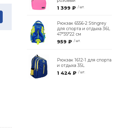
розовый
1 399 ₽
/ шт.
Рюкзак 6556-2 Stingrey
для спорта и отдыха 36L
47*35*22 см
959 ₽
/ шт.
Рюкзак 1612-1 для спорта
и отдыха 35L
1 424 ₽
/ шт.