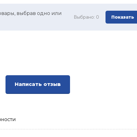
овары, выбрав одно или
Выбрано:
0
Показать
Написать отзыв
зности