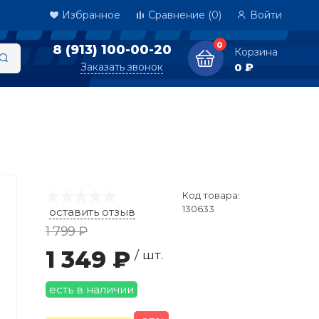
Избранное
Сравнение
(0)
Войти
0
8 (913) 100-00-20
Корзина
Заказать звонок
0 ₽
Код товара:
130633
оставить отзыв
1 799 ₽
1 349 ₽
/ шт.
есть в наличии