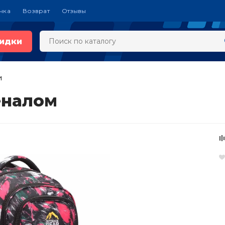
чка
Возврат
Отзывы
идки
и
пеналом