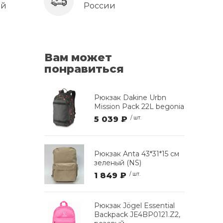
ей
России
Вам может
понравиться
Рюкзак Dakine Urbn
Mission Pack 22L begonia
5 039 ₽
/ шт.
Рюкзак Anta 43*31*15 см
зеленый (NS)
1 849 ₽
/ шт.
Рюкзак Jögel Essential
Backpack JE4BP0121.Z2,