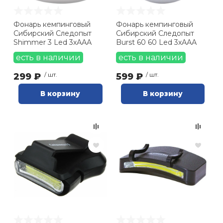
Ролики для п
Фонарь кемпинговый
Фонарь кемпинговый
Сибирский Следопыт
Сибирский Следопыт
Shimmer 3 Led 3хААА
Burst 60 60 Led 3хААА
Упоры для о
есть в наличии
есть в наличии
299 ₽
/ шт.
599 ₽
/ шт.
Утяжелители
В корзину
В корзину
Эспандеры и 
Аксессуары д
йоги
Медболы
Пояса тяжело