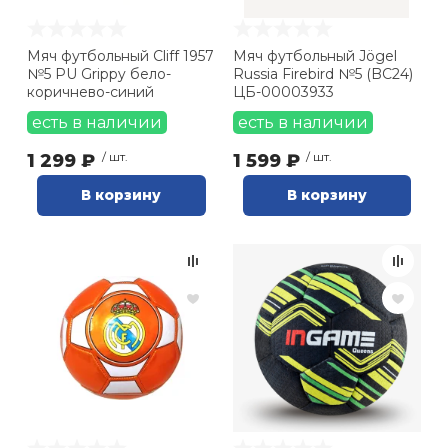
Мяч футбольный Cliff 1957
Мяч футбольный Jögel
№5 PU Grippy бело-
Russia Firebird №5 (BC24)
коричнево-синий
ЦБ-00003933
есть в наличии
есть в наличии
1 299 ₽
/ шт.
1 599 ₽
/ шт.
В корзину
В корзину