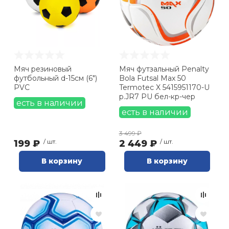
Мяч резиновый
Мяч футзальный Penalty
футбольный d-15см (6")
Bola Futsal Max 50
PVC
Termotec X 5415951170-U
р.JR7 PU бел-кр-чер
есть в наличии
есть в наличии
3 499 ₽
199 ₽
/ шт.
2 449 ₽
/ шт.
В корзину
В корзину