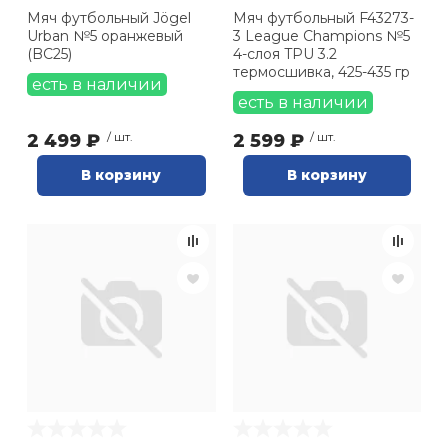
Мяч футбольный Jögel
Мяч футбольный F43273-
Urban №5 оранжевый
3 League Champions №5
(BC25)
4-слоя TPU 3.2
термосшивка, 425-435 гр
есть в наличии
есть в наличии
2 499 ₽
/ шт.
2 599 ₽
/ шт.
В корзину
В корзину