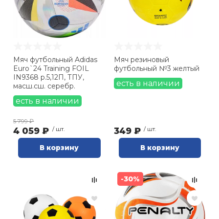
Мяч футбольный Adidas
Мяч резиновый
Euro`24 Training FOIL
футбольный №3 желтый
IN9368 р.5,12П, ТПУ,
есть в наличии
масш.сш. серебр.
есть в наличии
5 799 ₽
4 059 ₽
/ шт.
349 ₽
/ шт.
В корзину
В корзину
-30%