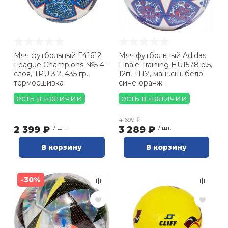
Тренировочный (
3
)
Ролики для п
Упоры для о
Мяч футбольный E41612
Мяч футбольный Adidas
League Champions №5 4-
Finale Training HU1578 р.5,
слоя, TPU 3.2, 435 гр.,
12п, ТПУ, маш.сш, бело-
Утяжелители
термосшивка
сине-оранж.
есть в наличии
есть в наличии
Эспандеры и 
4 699 ₽
2 399 ₽
/ шт.
3 289 ₽
/ шт.
Аксессуары д
В корзину
В корзину
йоги
-30%
Медболы
Пояса тяжело