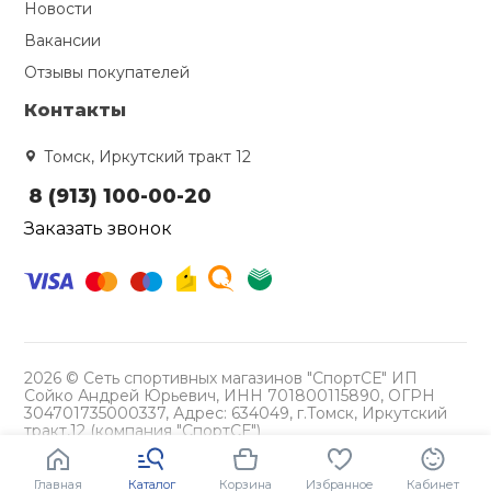
Новости
Вакансии
Ролики для п
Отзывы покупателей
Упоры для о
Контакты
Томск, Иркутский тракт 12
Утяжелители
8 (913) 100-00-20
Заказать звонок
Эспандеры и 
Аксессуары д
йоги
2026 © Сеть спортивных магазинов "СпортСЕ" ИП
Сойко Андрей Юрьевич, ИНН 701800115890, ОГРН
Медболы
304701735000337, Адрес: 634049, г.Томск, Иркутский
тракт,12 (компания "СпортСЕ")
Политика конфиденциальности
Пояса тяжело
Главная
Каталог
Корзина
Избранное
Кабинет