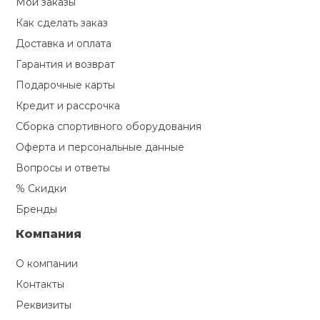
Мои заказы
Туристическая
й спорт
Барбекю
Как сделать заказ
Скамьи
Обувь для ед
Ремни
Бутылки для 
Доставка и оплата
ивные игры
Гарантия и возврат
Флокированны
Стойки под ш
Тренировочно
подушки
Шорты
Весы
Подарочные карты
ивные комплексы и
рамы
кие стенки
Кредит и рассрочка
Шлемы боксе
Фонари
Штаны, Брюки
Гантели
Сборка спортивного оборудования
Машины Смит
ы, сувениры
Оферта и персональные данные
Вопросы и ответы
Спарринговые
Холодильник
Гимнастическ
Гири
дование для
Кроссоверы
% Скидки
сооружений
Бренды
Футы
Одежда для 
Грифы и штан
Подставки
кий и тренерский
Компания
тарь
Блины
О компании
ты и защита
Контакты
Лямки, петли,
Реквизиты
жное оборудование