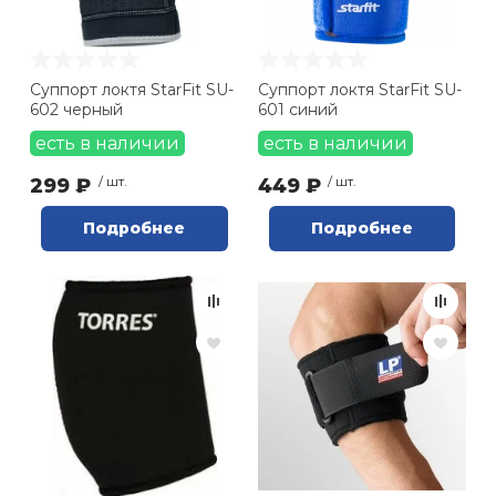
Ролики для п
Суппорт локтя StarFit SU-
Суппорт локтя StarFit SU-
602 черный
601 синий
Упоры для о
есть в наличии
есть в наличии
Утяжелители
299 ₽
/ шт.
449 ₽
/ шт.
Подробнее
Подробнее
Эспандеры и 
Аксессуары д
йоги
Медболы
Пояса тяжело