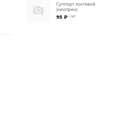
Суппорт локтевой
(неопрен)
95 ₽
/ шт.