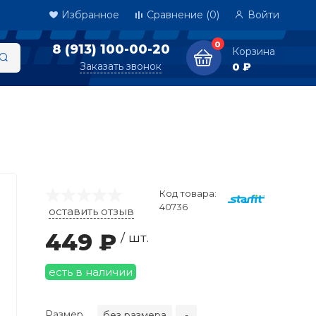
Избранное
Сравнение
(0)
Войти
0
8 (913) 100-00-20
Корзина
Заказать звонок
0 ₽
Код товара:
40736
оставить отзыв
449 ₽
/ шт.
есть в наличии
Размер
без размера
-