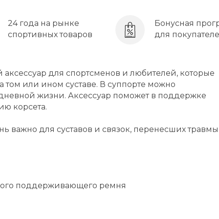
24 года на рынке
Бонусная прог
спортивных товаров
для покупател
ый аксессуар для спортсменов и любителей, которые
 том или ином суставе. В суппорте можно
едневной жизни. Аксессуар поможет в поддержке
ию корсета.
ень важно для суставов и связок, перенесших травмы
кого поддерживающего ремня