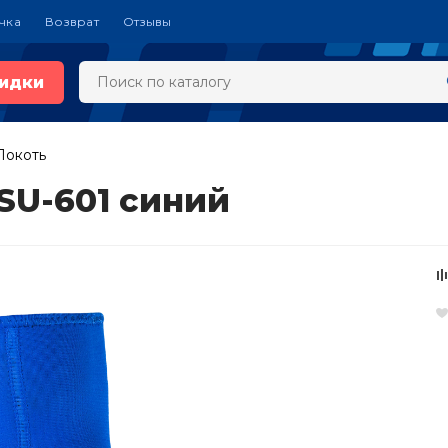
чка
Возврат
Отзывы
идки
Локоть
 SU-601 синий