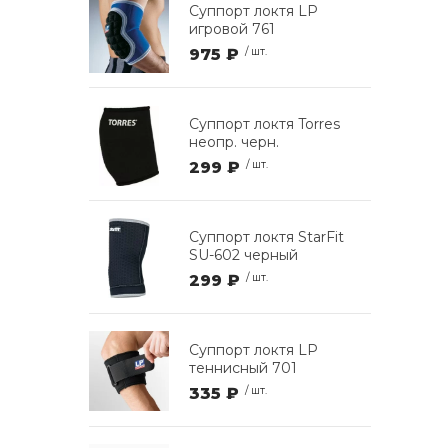
Суппорт локтя LP
игровой 761
975 ₽
/ шт.
Суппорт локтя Torres
неопр. черн.
299 ₽
/ шт.
Суппорт локтя StarFit
SU-602 черный
299 ₽
/ шт.
Суппорт локтя LP
теннисный 701
335 ₽
/ шт.