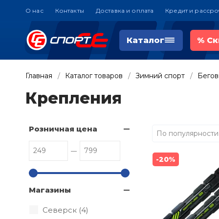
О нас
Контакты
Доставка и оплата
Кредит и рассро
Каталог
%
Ск
Главная
Каталог товаров
Зимний спорт
Бегов
Крепления
Розничная цена
По популярности
-20%
Магазины
Северск (
4
)