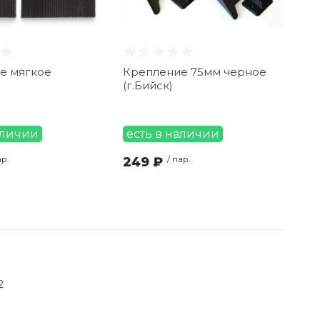
е мягкое
Крепление 75мм черное
(г.Бийск)
аличии
есть в наличии
ар.
249 ₽
/ пар.
2