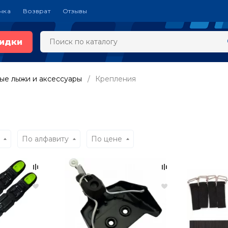
чка
Возврат
Отзывы
идки
ые лыжи и аксессуары
Крепления
По алфавиту
По цене