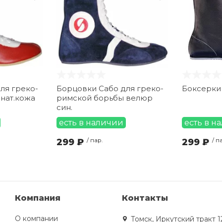
ля греко-
Борцовки Сабо для греко-
Боксерки 
нат.кожа
римской борьбы велюр
син.
есть в наличии
есть в н
299 ₽
/ пар.
299 ₽
/ п
Компания
Контакты
О компании
Томск, Иркутский тракт 1