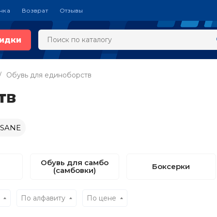
чка
Возврат
Отзывы
идки
Обувь для единоборств
тв
NSANE
Обувь для самбо
Боксерки
(самбовки)
По алфавиту
По цене