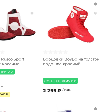
Rusco Sport
Борцовки BoyBo на толстой
 красные
подошве красный
аличии
есть в наличии
 пар.
2 299 ₽
/ пар.
540 ₽