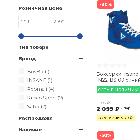
-30%
Розничная цена
Тип товара
Бренд
BoyBo (
1
)
Боксерки Insane 
IN22-BS100 сини
INSANE (
1
)
Roomaif (
4
)
есть в наличии
Rusco Sport (
2
)
2 999 ₽
Sabo (
2
)
2 099 ₽
/ пар.
Распродажа
Экономия: 900 ₽
Наличие
-50%