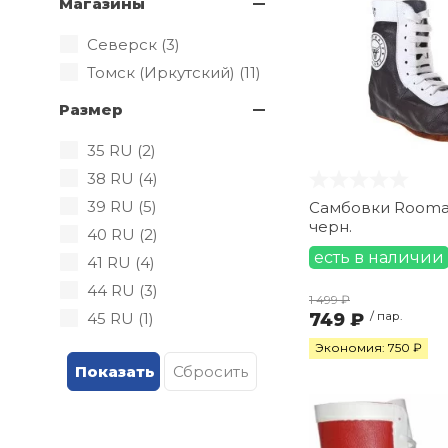
Магазины
Северск (
3
)
Томск (Иркутский) (
11
)
Размер
35 RU (
2
)
38 RU (
4
)
39 RU (
5
)
Самбовки Roomai
черн.
40 RU (
2
)
есть в наличии
41 RU (
4
)
44 RU (
3
)
1 499 ₽
45 RU (
1
)
749 ₽
/ пар.
Экономия: 750 ₽