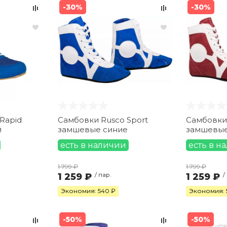
-30%
-30%
Rapid
Самбовки Rusco Sport
Самбовки 
й
замшевые синие
замшевые
есть в наличии
есть в н
1 799 ₽
1 799 ₽
1 259 ₽
/ пар.
1 259 ₽
/
Экономия: 540 ₽
Экономия: 
-50%
-50%