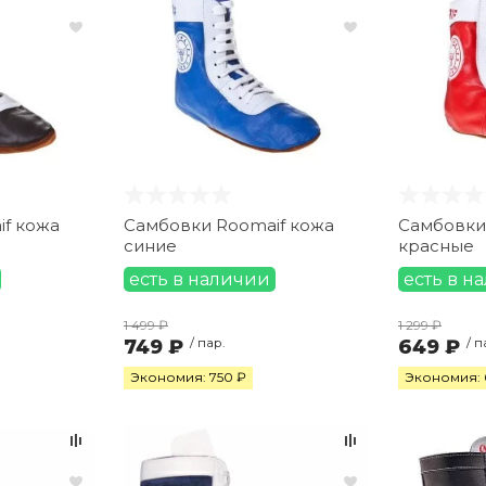
f кожа
Самбовки Roomaif кожа
Самбовки
синие
красные
есть в наличии
есть в н
1 499 ₽
1 299 ₽
749 ₽
/ пар.
649 ₽
/ п
Экономия: 750 ₽
Экономия: 