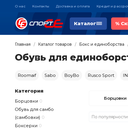
О нас
Контакты
Доставка и оплата
Кредит и рассро
Каталог
%
Ск
Главная
Каталог товаров
Бокс и единоборства
Обувь для единоборс
Roomaif
Sabo
BoyBo
Rusco Sport
I
Категория
Борцовки
Борцовки
0
Обувь для самбо
По популярности
(самбовки)
0
Боксерки
0