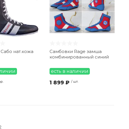
Сабо нат.кожа
Самбовки Rage замша
комбинированный синий
аличии
есть в наличии
ар.
1 899 ₽
/ шт.
2