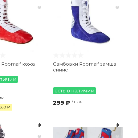
 Roomaif кожа
Самбовки Roomaif замша
синие
аличии
есть в наличии
ар.
299 ₽
/ пар.
650 ₽