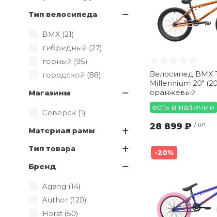
Тип велосипеда
BMX (
21
)
гибридный (
27
)
горный (
95
)
Велосипед BMX 
городской (
88
)
Millennium 20" (2
оранжевый
Магазины
есть в наличии
Северск (
1
)
28 899 ₽
/ шт.
Материал рамы
Тип товара
-20%
Бренд
Agang (
14
)
Author (
120
)
Horst (
50
)