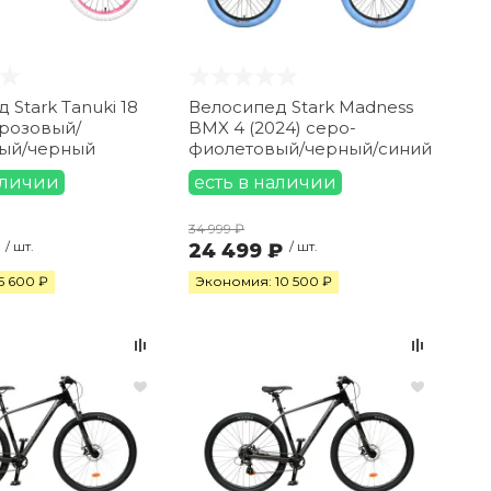
 Stark Tanuki 18
Велосипед Stark Madness
) розовый/
BMX 4 (2024) серо-
ый/черный
фиолетовый/черный/синий
аличии
есть в наличии
34 999 ₽
/ шт.
24 499 ₽
/ шт.
5 600 ₽
Экономия: 10 500 ₽