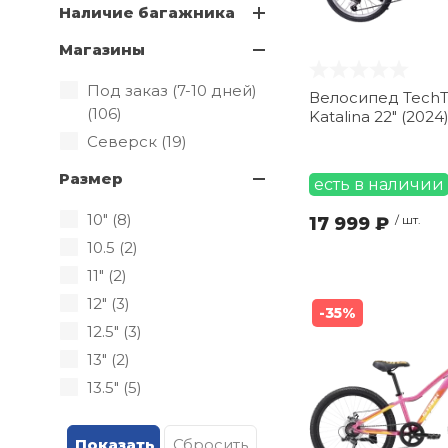
Наличие багажника
Магазины
Под заказ (7-10 дней)
Велосипед Tech
(
106
)
Katalina 22" (202
Северск (
19
)
Размер
есть в наличии
10" (
8
)
17 999 ₽
/ шт.
10.5 (
2
)
11" (
2
)
12" (
3
)
-35%
12.5" (
3
)
13" (
2
)
13.5" (
5
)
14" (
9
)
15" (
3
)