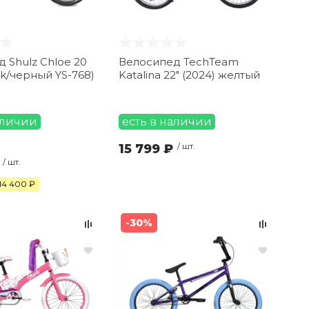
 Shulz Chloe 20
Велосипед TechTeam
ck/черный YS-768)
Katalina 22" (2024) желтый
аличии
есть в наличии
15 799 ₽
/ шт.
/ шт.
14 400 ₽
-30%