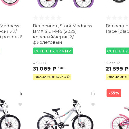
 Madness
Велосипед Stark Madness
Велосипед
BMX 5 Cr-Mo (2025)
Race (bla
й розовый
красный/черный/
фиолетовый
есть в наличии
есть в н
47 799 ₽
35 999 ₽
31 069 ₽
/ шт.
21 599 ₽
Экономия: 16 730 ₽
Экономия: 
-35%