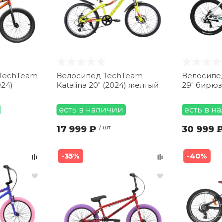
TechTeam
Велосипед TechTeam
Велосипед
024)
Katalina 20" (2024) желтый
29" бирю
есть в наличии
есть в н
17 999 ₽
/ шт.
30 999 
-35%
-40%