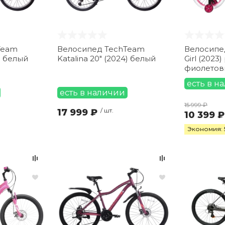
Team
Велосипед TechTeam
Велосипед
4) белый
Katalina 20" (2024) белый
Girl (2023
фиолетов
есть в н
есть в наличии
15 999 ₽
17 999 ₽
/ шт.
10 399 ₽
Экономия: 