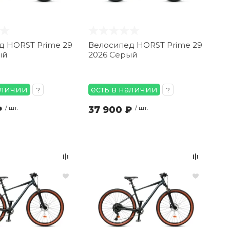
д HORST Prime 29
Велосипед HORST Prime 29
ый
2026 Серый
аличии
есть в наличии
?
?
₽
/ шт.
37 900 ₽
/ шт.