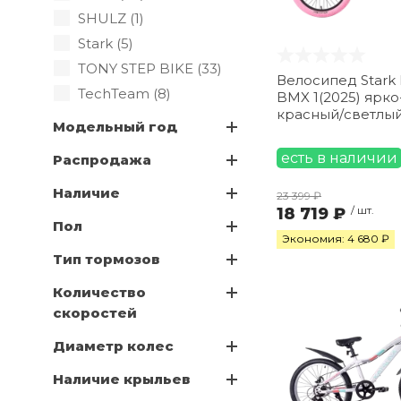
SHULZ (
1
)
Stark (
5
)
TONY STEP BIKE (
33
)
Велосипед Stark
TechTeam (
8
)
BMX 1(2025) ярко-синий/
красный/светлы
Модельный год
есть в наличии
Распродажа
Наличие
23 399 ₽
18 719 ₽
/ шт.
Пол
Экономия: 4 680 ₽
Тип тормозов
Количество
скоростей
Диаметр колес
Наличие крыльев