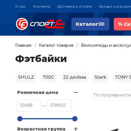
О нас
Контакты
Доставка и оплата
Кредит и рассро
Каталог
%
Ск
Главная
Каталог товаров
Велосипеды и аксессу
Фэтбайки
SHULZ
700C
22 дюйма
Stark
TONY 
Розничная цена
По популярности
Возрастная группа