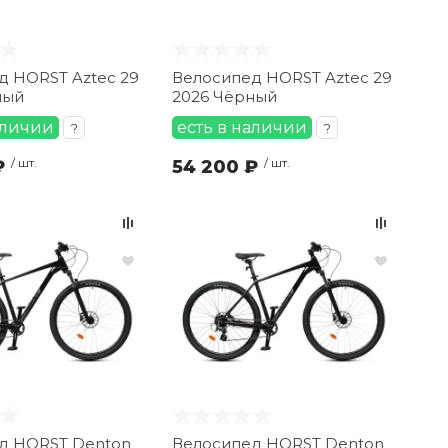
д HORST Aztec 29
Велосипед HORST Aztec 29
ный
2026 Чёрный
аличии
есть в наличии
?
?
₽
/ шт.
54 200 ₽
/ шт.
д HORST Denton
Велосипед HORST Denton