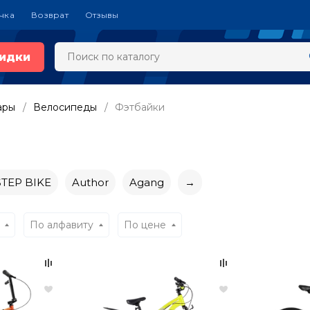
чка
Возврат
Отзывы
идки
ары
Велосипеды
Фэтбайки
STEP BIKE
Author
Agang
→
По алфавиту
По цене