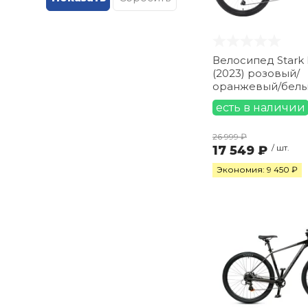
16" (
16
)
17" (
28
)
18" (
11
)
Велосипед Stark Bliss 24.1 D
(2023) розовый/
19" (
37
)
оранжевый/бел
20" (
8
)
есть в наличии
20.4" (
1
)
20.5" (
2
)
26 999 ₽
17 549 ₽
/ шт.
20.7" (
5
)
21" (
25
)
Экономия: 9 450 ₽
22" (
3
)
48 см (
1
)
50 см (
2
)
52 см (
4
)
54 см (
6
)
56 см (
5
)
58 см (
1
)