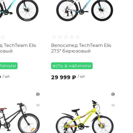
 TechTeam Elis
Велосипед TechTeam Elis
зовый
27.5" бирюзовый
аличии
есть в наличии
₽
/ шт.
29 999 ₽
/ шт.