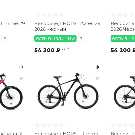
 Prime 29
Велосипед HORST Aztec 29
Велосипе
2026 Чёрный
2026 Чёр
есть в наличии
есть в н
?
?
54 200 ₽
/ шт.
54 200 
остковый
Велосипед HORST Denton
Велосипе