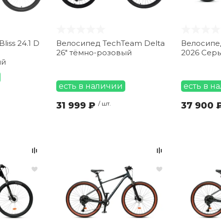
Велосипед TechTeam Delta
Велосипе
26" тёмно-розовый
2026 Сер
ый
есть в наличии
есть в н
31 999 ₽
/ шт.
37 900 