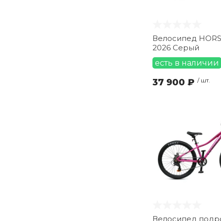
9" (
5
)
L (
9
)
Велосипед HORST
M (
10
)
2026 Серый
S (
5
)
есть в наличии
XS (
2
)
one size (
4
)
37 900 ₽
/ шт.
без размера (
5
)
Велосипед подр