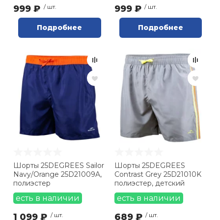
999 ₽
/ шт.
999 ₽
/ шт.
Подробнее
Подробнее
Шорты 25DEGREES Sailor
Шорты 25DEGREES
Navy/Orange 25D21009A,
Contrast Grey 25D21010K
полиэстер
полиэстер, детский
есть в наличии
есть в наличии
1 099 ₽
/ шт.
689 ₽
/ шт.