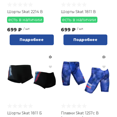
Ролики для п
Шорты Skat 2214 В
Шорты Skat 1811 В
есть в наличии
есть в наличии
Упоры для о
699 ₽
/ шт.
699 ₽
/ шт.
Подробнее
Подробнее
Утяжелители
Эспандеры и 
Аксессуары д
йоги
Медболы
Пояса тяжело
Шорты Skat 1811 Б
Плавки Skat 1257с В