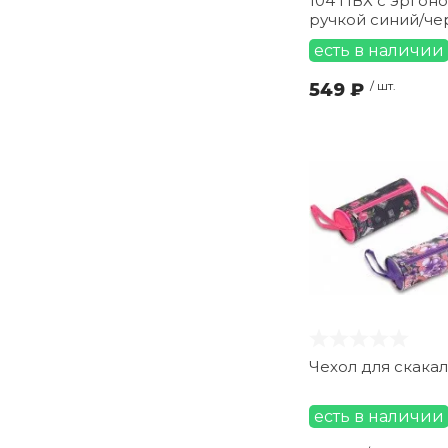
104 ПВХ с эргон
ручкой синий/ч
есть в наличии
549 ₽
/ шт.
Чехол для скакал
есть в наличии