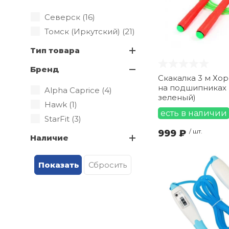
Северск (
16
)
Томск (Иркутский) (
21
)
Тип товара
Бренд
Скакалка 3 м Хор
на подшипниках 
Alpha Caprice (
4
)
зеленый)
Hawk (
1
)
есть в наличии
StarFit (
3
)
999 ₽
/ шт.
Наличие