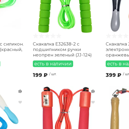
с силикон.
Скакалка E32638-2 с
Скакалка 
(красный,
подшипником ручки
электрон
неопрен зеленый (JJ-124)
оранжев
есть в наличии
есть в н
199 ₽
/ шт.
399 ₽
/ шт