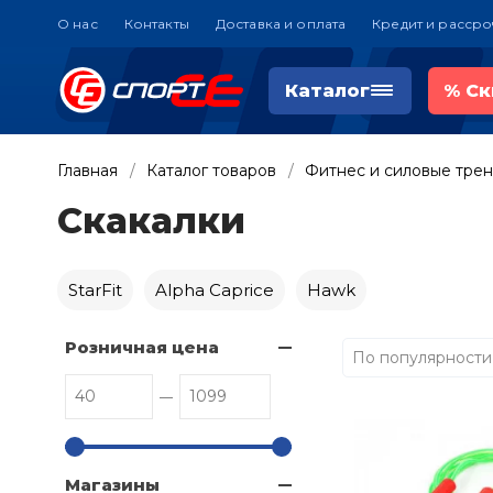
О нас
Контакты
Доставка и оплата
Кредит и рассро
Каталог
%
Ск
Главная
Каталог товаров
Фитнес и силовые тре
Скакалки
StarFit
Alpha Caprice
Hawk
Розничная цена
По популярности
Магазины