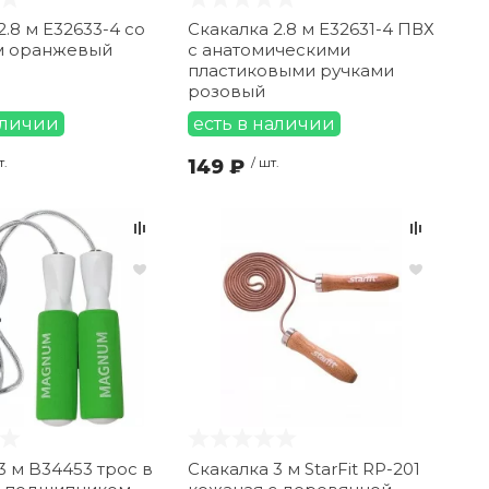
2.8 м E32633-4 со
Скакалка 2.8 м E32631-4 ПВХ
м оранжевый
с анатомическими
пластиковыми ручками
розовый
аличии
есть в наличии
т.
149 ₽
/ шт.
3 м B34453 трос в
Скакалка 3 м StarFit RP-201