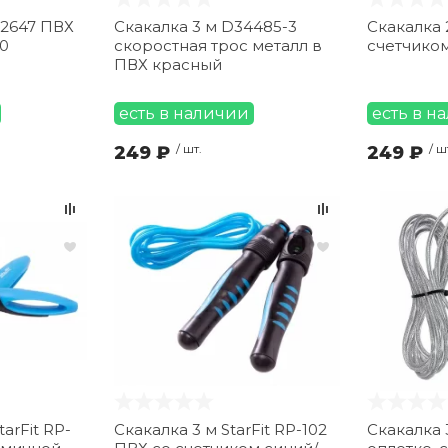
32647 ПВХ
Скакалка 3 м D34485-3
Скакалка 
10
скоростная трос металл в
счетчико
ПВХ красный
есть в наличии
есть в н
249 ₽
/ шт.
249 ₽
/ ш
tarFit RP-
Скакалка 3 м StarFit RP-102
Скакалка 