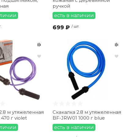
с подшипником,
кожаная с деревянной
еная
ручкой
аличии
есть в наличии
.
699 ₽
/ шт.
2.8 м утяжеленная
Скакалка 2.8 м утяжеленная
70 г violet
BF-JRW01 1000 г blue
аличии
есть в наличии