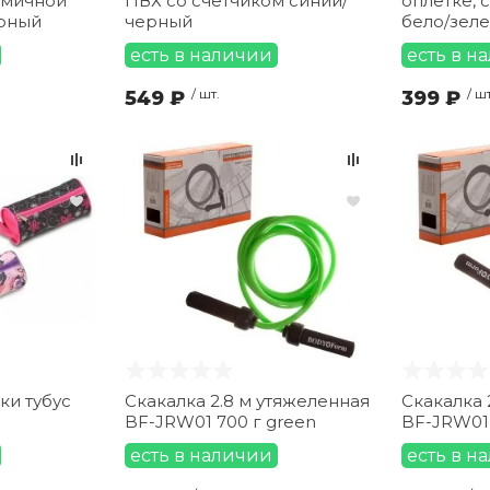
омичной
ПВХ со счетчиком синий/
оплетке, 
ерный
черный
бело/зел
есть в наличии
есть в н
549 ₽
/ шт.
399 ₽
/ шт
ки тубус
Скакалка 2.8 м утяжеленная
Скакалка 
BF-JRW01 700 г green
BF-JRW01 4
есть в наличии
есть в н