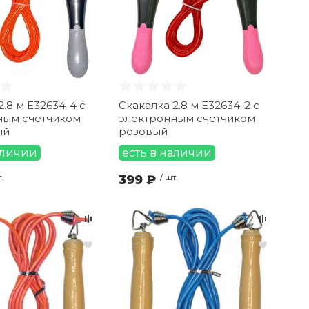
2.8 м E32634-4 с
Скакалка 2.8 м E32634-2 с
ным счетчиком
электронным счетчиком
ый
розовый
аличии
есть в наличии
.
399 ₽
/ шт.