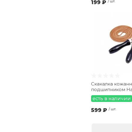
199 ₽
/ шт.
Скакалка кожанн
подшипником H
есть в наличии
599 ₽
/ шт.