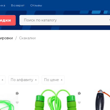
чка
Возврат
Отзывы
идки
нировки
Скакалки
По алфавиту
По цене