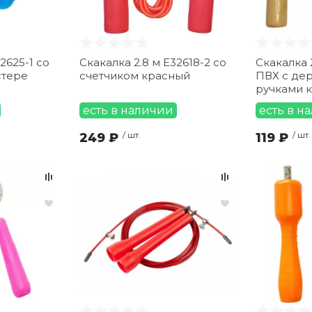
2625-1 со
Скакалка 2.8 м E32618-2 со
Скакалка 
стере
счетчиком красный
ПВХ с де
ручками 
есть в наличии
есть в н
249 ₽
/ шт.
119 ₽
/ шт.