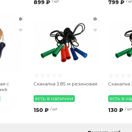
899 ₽
/ шт.
799 ₽
/ ш
ая с
Скакалка 3.85 м резиновая
Скакалка 
awk
есть в наличии
есть в н
150 ₽
/ шт.
130 ₽
/ шт