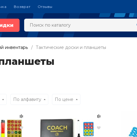
чка
Возврат
Отзывы
идки
ий инвентарь
Тактические доски и планшеты
 планшеты
По алфавиту
По цене