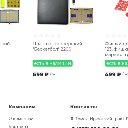
ский
Планшет тренерский
Фишки для
"Баскетбол" 2200
123, фишк
маркер, т
есть в наличии
есть в н
699 ₽
/ шт.
499 ₽
/ ш
Компания
Контакты
О компании
Томск, Иркутский тракт 1
Контакты