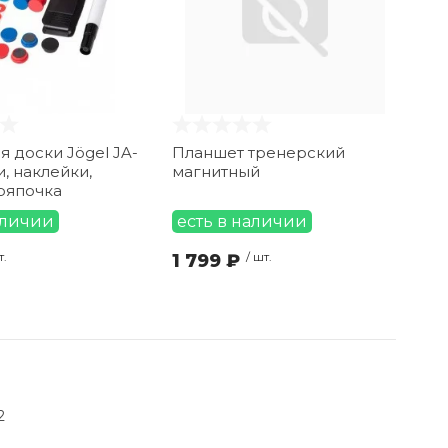
 доски Jögel JA-
Планшет тренерский
и, наклейки,
магнитный
ряпочка
аличии
есть в наличии
т.
1 799 ₽
/ шт.
2