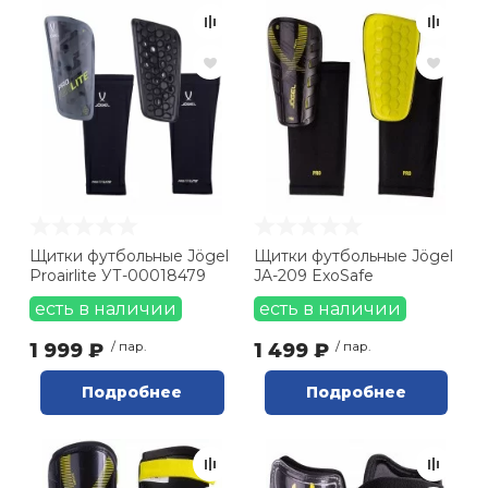
Щитки футбольные Jögel
Щитки футбольные Jögel
Proairlite УТ-00018479
JA-209 ExoSafe
есть в наличии
есть в наличии
1 999 ₽
/ пар.
1 499 ₽
/ пар.
Подробнее
Подробнее