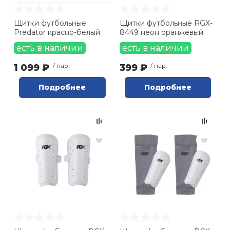
Ролики для п
Щитки футбольные
Щитки футбольные RGX-
Predator красно-белый
8449 неон оранжевый
есть в наличии
есть в наличии
Упоры для о
1 099 ₽
/ пар.
399 ₽
/ пар.
Утяжелители
Подробнее
Подробнее
Эспандеры и 
Аксессуары д
йоги
Медболы
Пояса тяжело