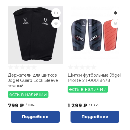
Держатели для щитков
Щитки футбольные Jögel
Jögel Guard Lock Sleeve
Prolite УТ-00018478
черный
есть в наличии
есть в наличии
799 ₽
/ пар.
1 299 ₽
/ пар.
Подробнее
Подробнее