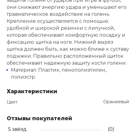
защиты голени от ударов при игре в футбол,
они снижают энергию удара и уменьшают его
Ролики для п
травматическое воздействие на голень.
Крепление осуществляется с помощью
удобной и широкой резинки с липучкой,
Упоры для о
которая обеспечивает комфортную посадку и
фиксацию щитка на ноге. Нижний вырез
щитка должен быть, как можно ближе к суставу
Утяжелители
лодыжки. Правильно расположенный щиток
обеспечивает надежную защиту кости голени.
Эспандеры и 
Материал: Пластик, пенополиэтилен,
полиэстр.
Аксессуары д
Характеристики
йоги
Оранжевый
Цвет
Медболы
Отзывы покупателей
5 звёзд
(0)
Пояса тяжело