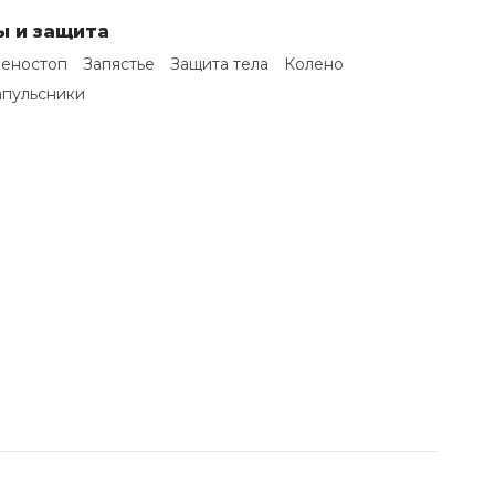
ы и защита
леностоп
Запястье
Защита тела
Колено
пульсники