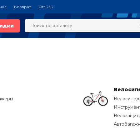
чка
Возврат
Отзывы
идки
Велосип
ажеры
Велосипед
Инструмент
Велозащит
Автобагаж