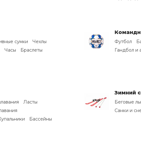
Командн
ивные сумки
Чехлы
Футбол
Б
Часы
Браслеты
Гандбол и 
Зимний 
плавания
Ласты
Беговые лы
лавания
Санки и сн
Купальники
Бассейны