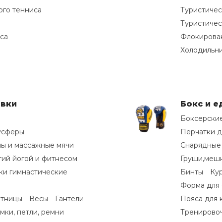
ого тенниса
Туристичес
Туристичес
са
Флокирова
Холодильн
овки
Бокс и 
Боксерские
усферы
Перчатки д
ы и массажные мячи
Снарядные
тий йогой и фитнесом
Груши,меш
ки гимнастические
Бинты
Ку
Форма для
етницы
Весы
Гантели
Пояса для 
мки, петли, ремни
Тренирово