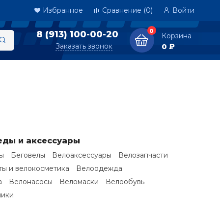
Избранное
Сравнение
(0)
Войти
0
8 (913) 100-00-20
Корзина
Заказать звонок
0 ₽
еды и аксессуары
ы
Беговелы
Велоаксессуары
Велозапчасти
ы и велокосметика
Велоодежда
а
Велонасосы
Веломаски
Велообувь
ники