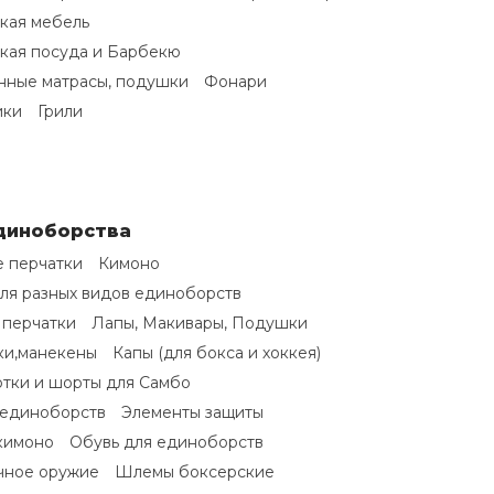
кая мебель
кая посуда и Барбекю
нные матрасы, подушки
Фонари
ики
Грили
единоборства
 перчатки
Кимоно
ля разных видов единоборств
 перчатки
Лапы, Макивары, Подушки
ки,манекены
Капы (для бокса и хоккея)
ртки и шорты для Самбо
 единоборств
Элементы защиты
кимоно
Обувь для единоборств
чное оружие
Шлемы боксерские