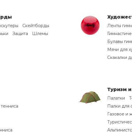
орды
Художес
оскутеры
Скейтборды
Ленты гимн
ньки
Защита
Шлемы
Гимнастиче
Булавы гим
Мячи для х
Скакалки д
Туризм 
Палатки
Т
 тенниса
Палки для 
Газовое и 
Туристичес
енниса
Альпинист