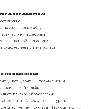
твенная гимнастика
астические
ские и массажные обручи
настические и аксессуары
удожественной гимнастики
ля художественной гимнастики
и активный отдых
енты, шатры, зонты
Спальные мешки
скандинавской ходьбы
жидкотопливное оборудование
кие коврики
Аксессуары для туризма
ское снаряжение
Компасы
Термосы и фляги