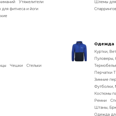
жиманий
Утяжелители
Шлемы для
 для фитнеса и йоги
Спаррингов
ские
Одежда
Куртки, Ве
Пуловеры, 
нцы
Чешки
Стельки
Термобель
Перчатки Т
Зимние пер
Футболки, 
Костюмы п
Ремни
Сп
Штаны, Бр
Одежда дл