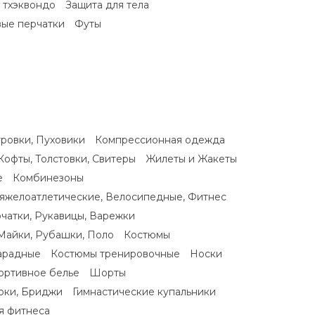
 тхэквондо
Защита для тела
ые перчатки
Футы
тровки, Пуховики
Компрессионная одежда
Кофты, Толстовки, Свитеры
Жилеты и Жакеты
е
Комбинезоны
яжелоатлетические, Велосипедные, Фитнес
чатки, Рукавицы, Варежки
Майки, Рубашки, Поло
Костюмы
арадные
Костюмы тренировочные
Носки
ортивное белье
Шорты
юки, Бриджи
Гимнастические купальники
я фитнеса