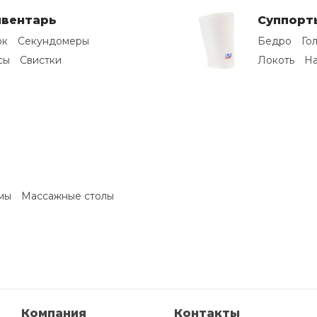
нвентарь
Суппорт
ок
Секундомеры
Бедро
Го
сы
Свистки
Локоть
На
мы
Массажные столы
Компания
Контакты