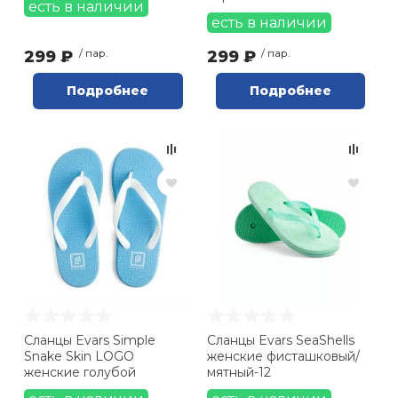
есть в наличии
есть в наличии
299 ₽
/ пар.
299 ₽
/ пар.
Подробнее
Подробнее
Сланцы Evars Simple
Сланцы Evars SeaShells
Snake Skin LOGO
женские фисташковый/
женские голубой
мятный-12