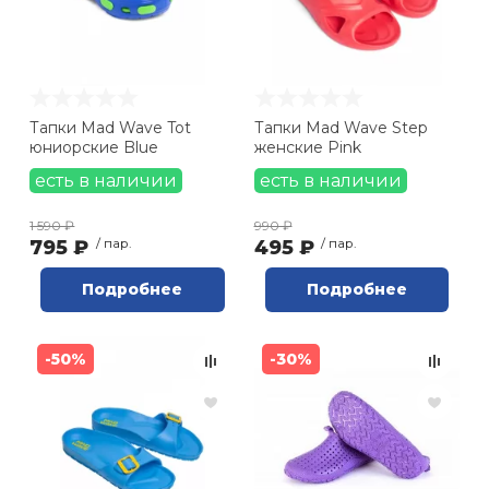
46 RU (
1
)
Ролики для п
Упоры для о
Тапки Mad Wave Tot
Тапки Mad Wave Step
юниорские Blue
женские Pink
Утяжелители
есть в наличии
есть в наличии
1 590 ₽
990 ₽
Эспандеры и 
795 ₽
/ пар.
495 ₽
/ пар.
Подробнее
Подробнее
Аксессуары д
йоги
-50%
-30%
Медболы
Пояса тяжело