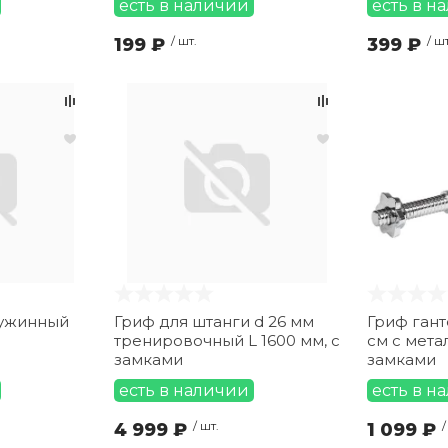
есть в наличии
есть в н
199 ₽
/ шт.
399 ₽
/ шт
ружинный
Гриф для штанги d 26 мм
Гриф гант
тренировочный L 1600 мм, с
см с мет
замками
замками
есть в наличии
есть в н
4 999 ₽
/ шт.
1 099 ₽
/