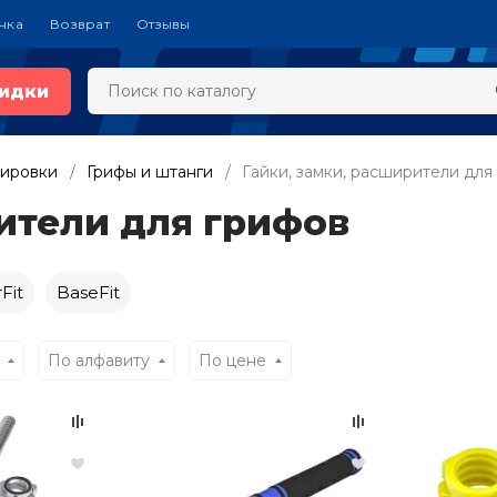
чка
Возврат
Отзывы
идки
нировки
Грифы и штанги
Гайки, замки, расширители для
ители для грифов
Fit
BaseFit
По алфавиту
По цене