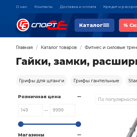
О нас
Контакты
Доставка и оплата
Кредит и рассро
Каталог
%
Ск
Главная
Каталог товаров
Фитнес и силовые тре
Гайки, замки, расшир
Грифы для штанги
Грифы гантельные
Star
Розничная цена
По популярности
Магазины