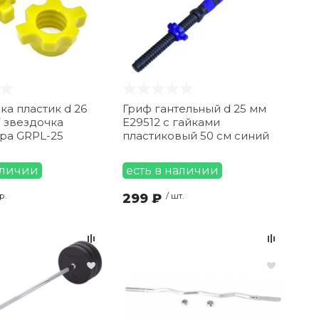
ка пластик d 26
Гриф гантельный d 25 мм
 звездочка
E29512 с гайками
ра GRPL-25
пластиковый 50 см синий
аличии
есть в наличии
р.
299 ₽
/ шт.