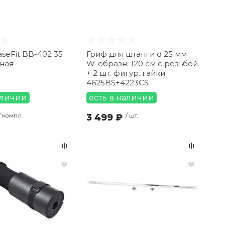
seFit BB-402 35
Гриф для штанги d 25 мм
ная
W-образн. 120 см с резьбой
+ 2 шт. фигур. гайки
4625BS+4223CS
аличии
есть в наличии
/ компл.
3 499 ₽
/ шт.