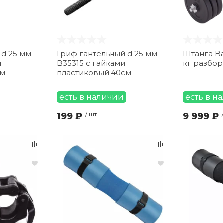
 d 25 мм
Гриф гантельный d 25 мм
Штанга Ba
и
B35315 с гайками
кг разбор
см
пластиковый 40см
есть в наличии
есть в н
199 ₽
/ шт.
9 999 ₽