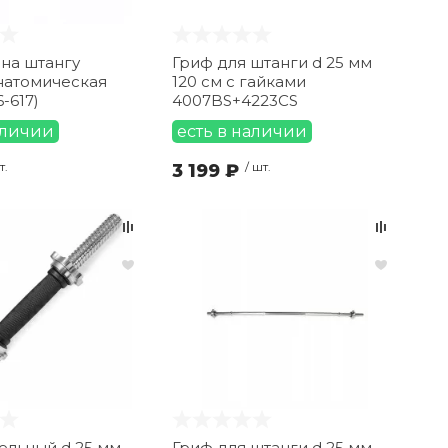
на штангу
Гриф для штанги d 25 мм
натомическая
120 см с гайками
-617)
4007BS+4223CS
аличии
есть в наличии
т.
3 199 ₽
/ шт.
ельный d 25 мм
Гриф для штанги d 25 мм