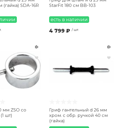
м (гайка) SDA-16R
StarFit 180 см BB-103
аличии
есть в наличии
т.
4 799 ₽
/ шт.
0 мм ZSO со
Гриф гантельный d 26 мм
(1 шт)
хром. с обр. ручкой 40 см
(гайка)