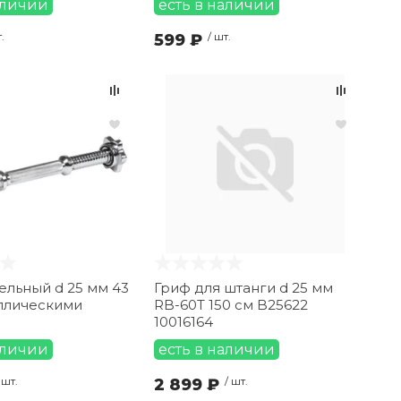
аличии
есть в наличии
.
599 ₽
/ шт.
ельный d 25 мм 43
Гриф для штанги d 25 мм
аллическими
RB-60T 150 см B25622
10016164
аличии
есть в наличии
 шт.
2 899 ₽
/ шт.