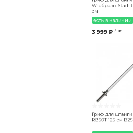
W-образн. StarFit
см
есть в наличии
3 999 ₽
/ шт.
Гриф для штанги
RB50T 125 см B25