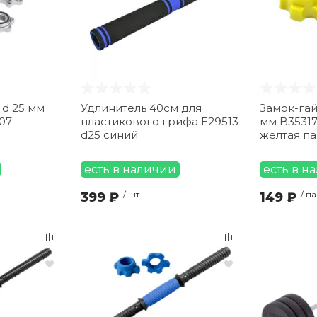
 d 25 мм
Удлинитель 40см для
Замок-гай
107
пластикового грифа E29513
мм B35317
d25 синий
желтая па
есть в наличии
есть в н
399 ₽
/ шт.
149 ₽
/ па