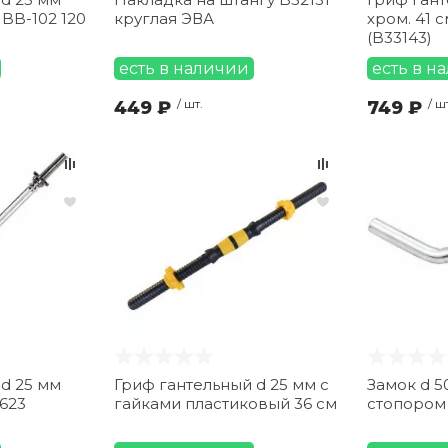
 BB-102 120
круглая ЭВА
хром. 41 с
(B33143)
есть в наличии
есть в н
449 ₽
/ шт.
749 ₽
/ ш
 d 25 мм
Гриф гантельный d 25 мм с
Замок d 5
623
гайками пластиковый 36 см
стопором 