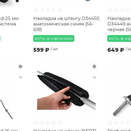
 d-25 мм
Накладка на штангу D34450
Накладка 
система
анатомическая синяя (56-
D34449 а
618)
черная (56
есть в наличии
есть в н
599 ₽
/ шт.
649 ₽
/ ш
 d 25 мм
Накладка на штангу B32131
Гриф гант