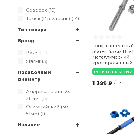
Северск (
19
)
Томск (Иркутский) (
14
)
Тип товара
Бренд
Гриф гантельный
StarFit 45 см BB-
BaseFit (
1
)
металлический,
StarFit (
3
)
хромированный
есть в наличии
Посадочный
диаметр
1 399 ₽
/ шт.
Американский (25-
26мм) (
18
)
Олимпийский (50-
51мм) (
1
)
Наличие