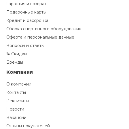
Туристическая
Гарантия и возврат
й спорт
Барбекю
Подарочные карты
Скамьи
Обувь для ед
Ремни
Бутылки для 
Кредит и рассрочка
ивные игры
Флокированны
Сборка спортивного оборудования
Стойки под ш
Тренировочно
подушки
Шорты
Весы
ивные комплексы и
Оферта и персональные данные
рамы
кие стенки
Вопросы и ответы
Шлемы боксе
Фонари
Штаны, Брюки
Гантели
% Скидки
Машины Смит
ы, сувениры
Бренды
Спарринговые
Холодильник
Гимнастическ
Гири
Компания
дование для
Кроссоверы
сооружений
О компании
Футы
Одежда для 
Грифы и штан
Подставки
кий и тренерский
Контакты
тарь
Реквизиты
Блины
Новости
ты и защита
Вакансии
Лямки, петли,
Отзывы покупателей
жное оборудование