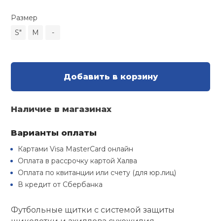
Туристическая
й спорт
Барбекю
Размер
Скамьи
Обувь для ед
Ремни
Бутылки для 
S"
М
-
ивные игры
Флокированны
Стойки под ш
Тренировочно
подушки
Шорты
Весы
ивные комплексы и
рамы
кие стенки
Добавить в корзину
Шлемы боксе
Фонари
Штаны, Брюки
Гантели
Машины Смит
ы, сувениры
Наличие в магазинах
Спарринговые
Холодильник
Гимнастическ
Гири
дование для
Кроссоверы
сооружений
Варианты оплаты
Футы
Одежда для 
Грифы и штан
Картами Visa MasterCard онлайн
Подставки
кий и тренерский
Оплата в рассрочку картой Халва
тарь
Оплата по квитанции или счету (для юр.лиц)
Блины
В кредит от Сбербанка
ты и защита
Лямки, петли,
Футбольные щитки с системой защиты
жное оборудование