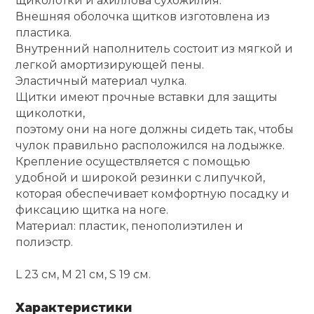
щиколотки и ахиллова сухожилия.
Внешняя оболочка щитков изготовлена из
Ролики для п
пластика.
Внутренний наполнитель состоит из мягкой и
легкой амортизирующей пены.
Упоры для о
Эластичный материал чулка.
Щитки имеют прочные вставки для защиты
щиколотки,
Утяжелители
поэтому они на ноге должны сидеть так, чтобы
чулок правильно расположился на лодыжке.
Эспандеры и 
Крепление осуществляется с помощью
удобной и широкой резинки с липучкой,
которая обеспечивает комфортную посадку и
Аксессуары д
фиксацию щитка на ноге.
йоги
Материал: пластик, пенополиэтилен и
полиэстр.
Медболы
L 23 см, M 21 см, S 19 см.
Пояса тяжело
Характеристики