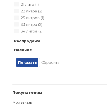
21 литр (
1
)
22 литра (
2
)
25 литров (
1
)
33 литра (
2
)
34 литра (
2
)
35 литров (
7
)
Распродажа
36 литров (
3
)
Наличие
70 литров (
1
)
Покупателям
Мои заказы