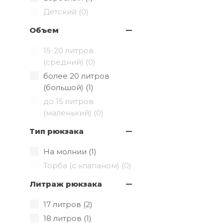
Детский (
0
)
Объем
15-20 литров
(средний) (
0
)
более 20 литров
(большой) (
1
)
до 15 литров
(маленький) (
0
)
Тип рюкзака
На молнии (
1
)
Торба (с клапаном) (
0
)
Литраж рюкзака
17 литров (
2
)
18 литров (
1
)