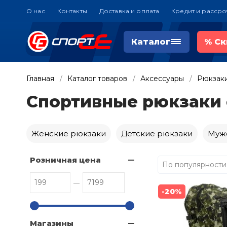
О нас
Контакты
Доставка и оплата
Кредит и рассро
Каталог
%
Ск
Главная
Каталог товаров
Аксессуары
Рюкзак
Спортивные рюкзаки 
Женские рюкзаки
Детские рюкзаки
Муж
Розничная цена
По популярности
-20%
Магазины