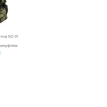
тов RZ-01
камуфляж