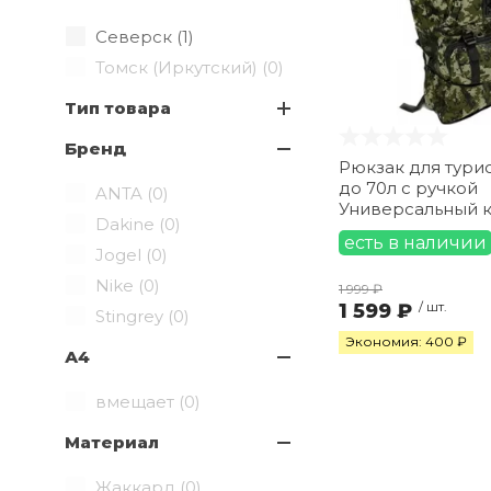
Северск (
1
)
Томск (Иркутский) (
0
)
Тип товара
Бренд
Рюкзак для турис
до 70л с ручкой
ANTA (
0
)
Универсальный 
Dakine (
0
)
есть в наличии
Jogel (
0
)
Nike (
0
)
1 999 ₽
1 599 ₽
/ шт.
Stingrey (
0
)
Экономия: 400 ₽
А4
вмещает (
0
)
Материал
Жаккард (
0
)