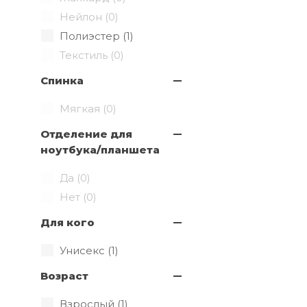
Нейлон (
0
)
Полиэстер (
1
)
Текстиль (
0
)
Спинка
Мягкая (
0
)
Отделение для
ноутбука/планшета
Да (
0
)
Нет (
0
)
Для кого
Унисекс (
1
)
Возраст
Взрослый (
1
)