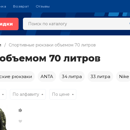
чка
Возврат
Отзывы
идки
и
Спортивные рюкзаки объемом 70 литров
объемом 70 литров
ские рюкзаки
ANTA
34 литра
33 литра
Nike
По алфавиту
По цене