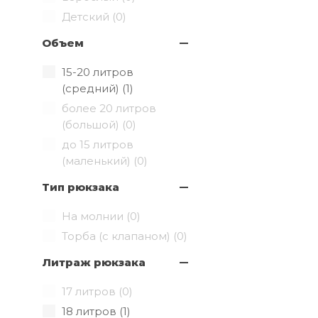
Детский (
0
)
Объем
15-20 литров
(средний) (
1
)
более 20 литров
(большой) (
0
)
до 15 литров
(маленький) (
0
)
Тип рюкзака
На молнии (
0
)
Торба (с клапаном) (
0
)
Литраж рюкзака
17 литров (
0
)
18 литров (
1
)