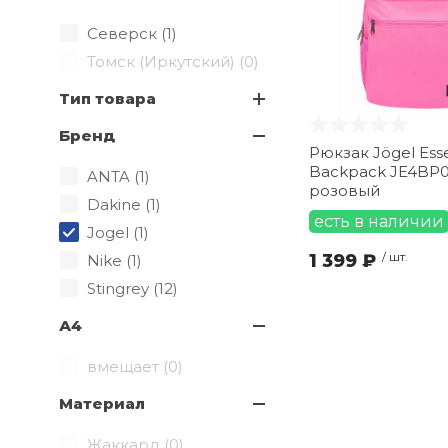
Северск (
1
)
Томск (Иркутский) (
0
)
Тип товара
Бренд
Рюкзак Jögel Esse
Backpack JE4BP01
ANTA (
1
)
розовый
Dakine (
1
)
есть в наличии
Jogel (
1
)
1 399 ₽
/ шт.
Nike (
1
)
Stingrey (
12
)
А4
вмещает (
0
)
Материал
Жаккард (
0
)