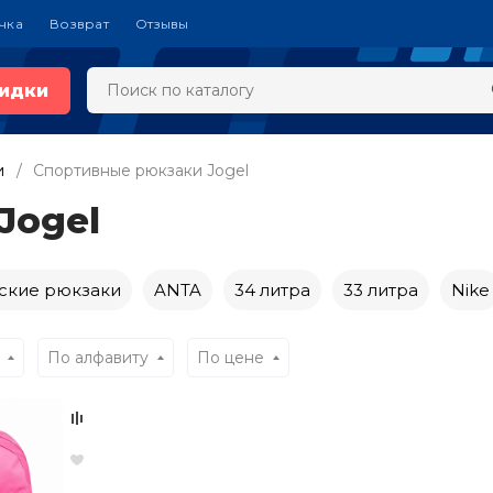
чка
Возврат
Отзывы
идки
и
Спортивные рюкзаки Jogel
Jogel
ские рюкзаки
ANTA
34 литра
33 литра
Nike
По алфавиту
По цене