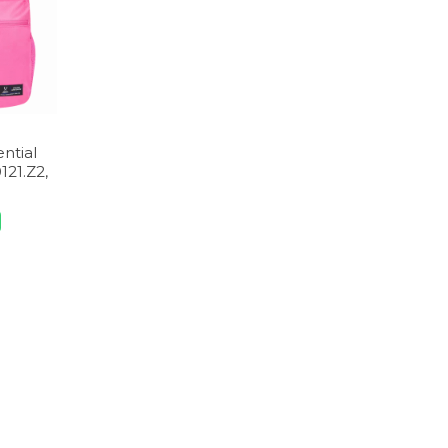
ntial
21.Z2,