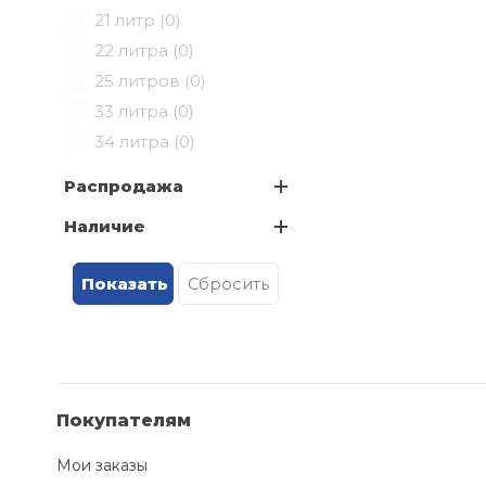
21 литр (
0
)
22 литра (
0
)
25 литров (
0
)
33 литра (
0
)
34 литра (
0
)
35 литров (
0
)
Распродажа
36 литров (
0
)
Наличие
70 литров (
0
)
Покупателям
Мои заказы