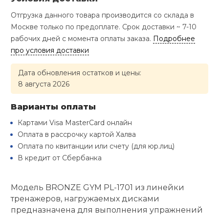
Туристическая
й спорт
Барбекю
Отгрузка данного товара производится со склада в
Скамьи
Обувь для ед
Ремни
Бутылки для 
Москве только по предоплате. Срок доставки ~ 7-10
ивные игры
рабочих дней с момента оплаты заказа.
Подробнее
Флокированны
про условия доставки
Стойки под ш
Тренировочно
подушки
Шорты
Весы
ивные комплексы и
рамы
кие стенки
Дата обновления остатков и цены:
8 августа 2026
Шлемы боксе
Фонари
Штаны, Брюки
Гантели
Машины Смит
ы, сувениры
Варианты оплаты
Спарринговые
Холодильник
Гимнастическ
Гири
дование для
Картами Visa MasterCard онлайн
Кроссоверы
сооружений
Оплата в рассрочку картой Халва
Футы
Оплата по квитанции или счету (для юр.лиц)
Одежда для 
Грифы и штан
Подставки
кий и тренерский
В кредит от Сбербанка
тарь
Блины
Модель BRONZE GYM PL-1701 из линейки
ты и защита
тренажеров, нагружаемых дисками
Лямки, петли,
предназначена для выполнения упражнений
жное оборудование