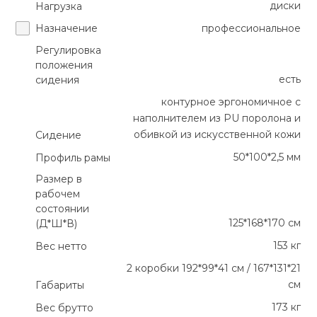
диски
Нагрузка
Назначение
профессиональное
Регулировка
положения
есть
сидения
контурное эргономичное с
наполнителем из PU поролона и
обивкой из искусственной кожи
Сидение
50*100*2,5 мм
Профиль рамы
Размер в
рабочем
состоянии
125*168*170 см
(Д*Ш*В)
153 кг
Вес нетто
2 коробки 192*99*41 см / 167*131*21
см
Габариты
173 кг
Вес брутто