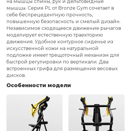
на мышцы спины, рук и дельтовидные
мышцы. Серия PL от Bronze Gym сочетает в
Ролики для п
себе беспрецедентную прочность,
повышенную безопасность и смелый дизайн.
Независимое сходящееся движение рычагов
Упоры для о
моделирует естественную траекторию
движения. Удобное контурное сиденье из
Утяжелители
искусственной кожи на натуральной
подложке имеет трещоточный механизм для
быстрой регулировки по вертикали. Два
Эспандеры и 
встроенных грифа для размещения весовых
дисков.
Аксессуары д
Особенности модели
йоги
Медболы
Пояса тяжело