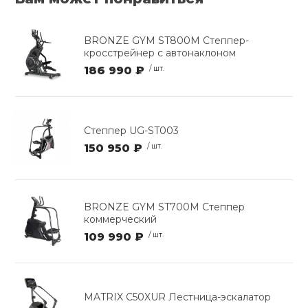
BRONZE GYM ST800M Степпер-
кросстрейнер с автонаклоном
186 990 ₽
/ шт.
Степпер UG-ST003
150 950 ₽
/ шт.
BRONZE GYM ST700M Степпер
коммерческий
109 990 ₽
/ шт.
MATRIX C50XUR Лестница-эскалатор