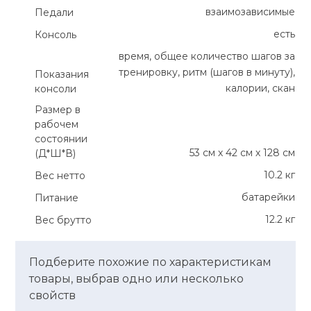
взаимозависимые
Педали
Ролики для п
есть
Консоль
время, общее количество шагов за
Упоры для о
тренировку, ритм (шагов в минуту),
Показания
калории, скан
консоли
Размер в
Утяжелители
рабочем
состоянии
53 см х 42 см х 128 см
(Д*Ш*В)
Эспандеры и 
10.2 кг
Вес нетто
батарейки
Питание
Аксессуары д
йоги
12.2 кг
Вес брутто
Медболы
Подберите похожие по характеристикам
товары, выбрав одно или несколько
свойств
Пояса тяжело