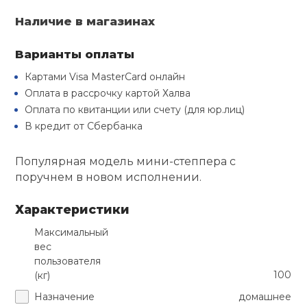
Туристическая
й спорт
Наличие в магазинах
Барбекю
Скамьи
Обувь для ед
Ремни
Бутылки для 
ивные игры
Варианты оплаты
Флокированны
Картами Visa MasterCard онлайн
Стойки под ш
Тренировочно
подушки
Шорты
Весы
ивные комплексы и
рамы
Оплата в рассрочку картой Халва
кие стенки
Оплата по квитанции или счету (для юр.лиц)
Шлемы боксе
Фонари
Штаны, Брюки
Гантели
В кредит от Сбербанка
Машины Смит
ы, сувениры
Популярная модель мини-степпера с
Спарринговые
Холодильник
Гимнастическ
Гири
дование для
Кроссоверы
поручнем в новом исполнении.
сооружений
Футы
Одежда для 
Грифы и штан
Характеристики
Подставки
кий и тренерский
тарь
Максимальный
вес
Блины
пользователя
ты и защита
100
(кг)
Лямки, петли,
Назначение
домашнее
жное оборудование