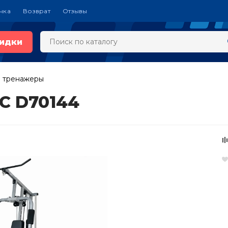
чка
Возврат
Отзывы
идки
 тренажеры
C D70144