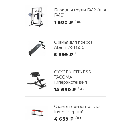
Блок для груди F412 (для
F410)
1 800 ₽
/ шт.
Скамья для пресса
Atemi, ASB500
5 699 ₽
/ шт.
OXYGEN FITNESS
TACOMA
Гиперэкстензия
14 690 ₽
/ шт.
Скамья горизонтальная
Invent черный
4 639 ₽
/ шт.