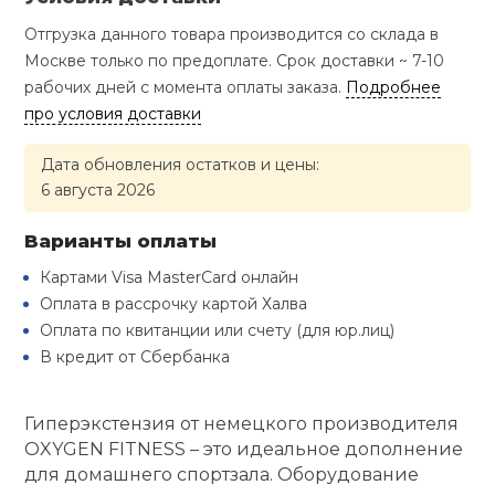
Туристическая
й спорт
Барбекю
Отгрузка данного товара производится со склада в
Скамьи
Обувь для ед
Ремни
Бутылки для 
Москве только по предоплате. Срок доставки ~ 7-10
ивные игры
рабочих дней с момента оплаты заказа.
Подробнее
Флокированны
про условия доставки
Стойки под ш
Тренировочно
подушки
Шорты
Весы
ивные комплексы и
рамы
кие стенки
Дата обновления остатков и цены:
6 августа 2026
Шлемы боксе
Фонари
Штаны, Брюки
Гантели
Машины Смит
ы, сувениры
Варианты оплаты
Спарринговые
Холодильник
Гимнастическ
Гири
дование для
Картами Visa MasterCard онлайн
Кроссоверы
сооружений
Оплата в рассрочку картой Халва
Футы
Оплата по квитанции или счету (для юр.лиц)
Одежда для 
Грифы и штан
Подставки
кий и тренерский
В кредит от Сбербанка
тарь
Блины
Гиперэкстензия от немецкого производителя
ты и защита
OXYGEN FITNESS – это идеальное дополнение
Лямки, петли,
для домашнего спортзала. Оборудование
жное оборудование