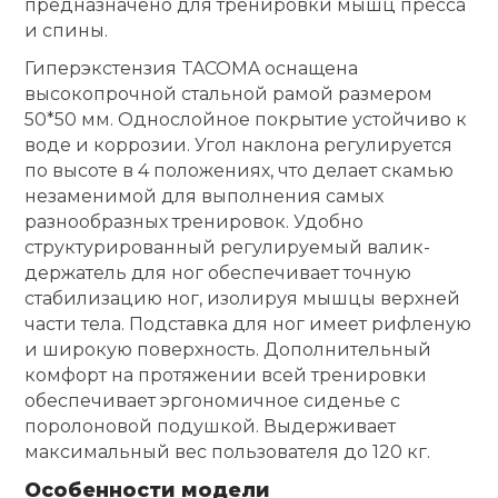
предназначено для тренировки мышц пресса
и спины.
Ролики для п
Гиперэкстензия TACOMA оснащена
высокопрочной стальной рамой размером
Упоры для о
50*50 мм. Однослойное покрытие устойчиво к
воде и коррозии. Угол наклона регулируется
по высоте в 4 положениях, что делает скамью
Утяжелители
незаменимой для выполнения самых
разнообразных тренировок. Удобно
структурированный регулируемый валик-
Эспандеры и 
держатель для ног обеспечивает точную
стабилизацию ног, изолируя мышцы верхней
Аксессуары д
части тела. Подставка для ног имеет рифленую
йоги
и широкую поверхность. Дополнительный
комфорт на протяжении всей тренировки
обеспечивает эргономичное сиденье с
Медболы
поролоновой подушкой. Выдерживает
максимальный вес пользователя до 120 кг.
Пояса тяжело
Особенности модели