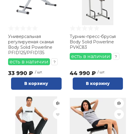
Универсальная
Турник-пресс-брусья
регулируемая скамья
Body Solid Powerline
Body Solid Powerline
PVKC83
PFID125/PFID135
есть в наличии
?
есть в наличии
?
33 990 ₽
/ шт.
44 990 ₽
/ шт.
В корзину
В корзину