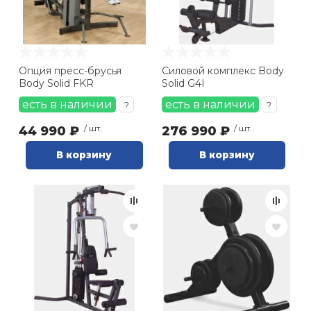
Опция пресс-брусья
Силовой комплекс Body
Body Solid FKR
Solid G4I
есть в наличии
есть в наличии
?
?
44 990 ₽
/ шт.
276 990 ₽
/ шт.
В корзину
В корзину