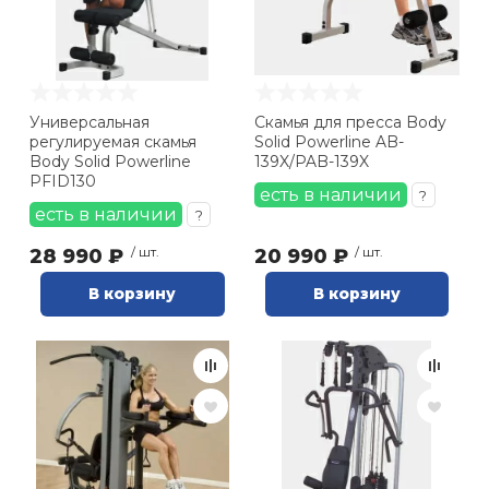
Универсальная
Скамья для пресса Body
регулируемая скамья
Solid Powerline AB-
Body Solid Powerline
139X/PAB-139X
PFID130
есть в наличии
?
есть в наличии
?
28 990 ₽
/ шт.
20 990 ₽
/ шт.
В корзину
В корзину