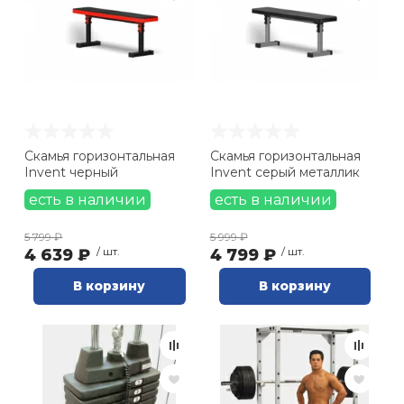
хранение опций (
1
)
Ролики для п
Упоры для о
Утяжелители
Скамья горизонтальная
Скамья горизонтальная
Invent черный
Invent серый металлик
есть в наличии
есть в наличии
Эспандеры и 
5 799 ₽
5 999 ₽
4 639 ₽
/ шт.
4 799 ₽
/ шт.
Аксессуары д
йоги
В корзину
В корзину
Медболы
Пояса тяжело