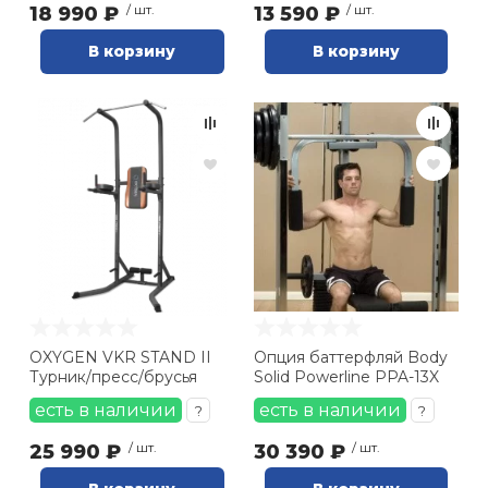
18 990 ₽
/ шт.
13 590 ₽
/ шт.
В корзину
В корзину
OXYGEN VKR STAND II
Опция баттерфляй Body
Турник/пресс/брусья
Solid Powerline PPA-13X
есть в наличии
есть в наличии
?
?
25 990 ₽
/ шт.
30 390 ₽
/ шт.