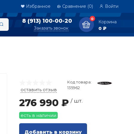
Избранное
Сравнение
(0)
Войти
0
8 (913) 100-00-20
Корзина
Заказать звонок
0 ₽
Код товара:
135962
оставить отзыв
276 990 ₽
/ шт.
есть в наличии
Добавить в корзину