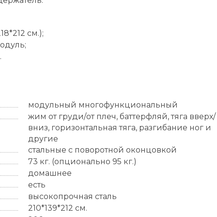
держатель.
8*212 см.);
одуль;
.
модульный многофункциональный
жим от груди/от плеч, баттерфляй, тяга вверх/
вниз, горизонтальная тяга, разгибание ног и
другие
стальные с поворотной оконцовкой
73 кг. (опционально 95 кг.)
домашнее
есть
высокопрочная сталь
210*139*212 см.