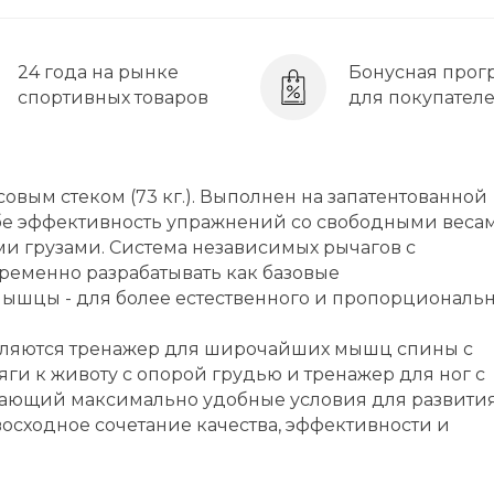
24 года на рынке
Бонусная прог
спортивных товаров
для покупател
ым стеком (73 кг.). Выполнен на запатентованной
себе эффективность упражнений со свободными веса
ми грузами. Система независимых рычагов с
еменно разрабатывать как базовые
ышцы - для более естественного и пропорциональ
вляются тренажер для широчайших мышц спины с
ги к животу с опорой грудью и тренажер для ног с
ающий максимально удобные условия для развити
осходное сочетание качества, эффективности и