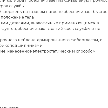
тали калибра 11 обеспечивает максимальную прочнос
срок службы.
тержень на газовом патроне обеспечивает быстро
 положение тела.
ными деталями, аналогичные применяющимся в
фунтов, обеспечивают долгий срок службы и не
рочного нейлона, армированного фибергласом, и
арикоподшипниками.
е, нанесенное электростатическим способом.