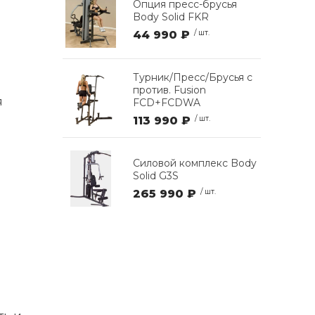
Опция пресс-брусья
Body Solid FKR
44 990 ₽
/ шт.
Турник/Пресс/Брусья с
против. Fusion
я
FCD+FCDWA
113 990 ₽
/ шт.
Силовой комплекс Body
Solid G3S
265 990 ₽
/ шт.