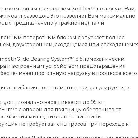
 с трехмерным движением Iso-Flex™ позволяет Вам
 жимов и разводок. Это позволяет Вам максимально
орых предназначено упражнение), так и
войным поворотным блоком допускает полное
нем, двухстороннем, сходящемся или расходящемс
SmoothGlide Bearing System™ c биомеханически
а и встроенным устройством предотвращения
беспечивает постоянную нагрузку в процессе всего
я разгибания ног автоматически регулируется в
г., опционально наращивается до 95 кг.
aFirm™ с опорой для поясницы обеспечивают
астяжения мышц нижней части спины.
укция не требует замены тросов при переходе к