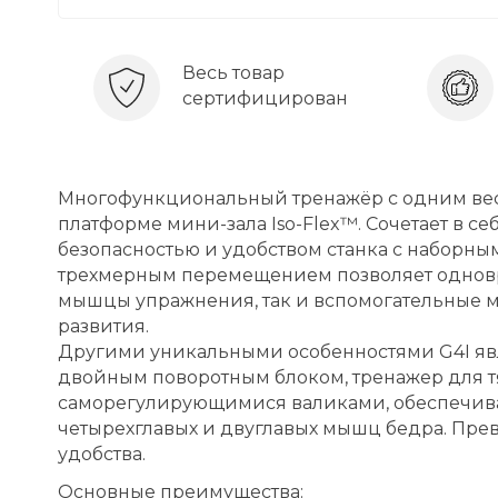
Весь товар
сертифицирован
Многофункциональный тренажёр с одним весов
платформе мини-зала Iso-Flex™. Сочетает в 
безопасностью и удобством станка с наборны
трехмерным перемещением позволяет одновр
мышцы упражнения, так и вспомогательные м
развития.
Другими уникальными особенностями G4I я
двойным поворотным блоком, тренажер для тя
саморегулирующимися валиками, обеспечив
четырехглавых и двуглавых мышц бедра. Прев
удобства.
Основные преимущества: