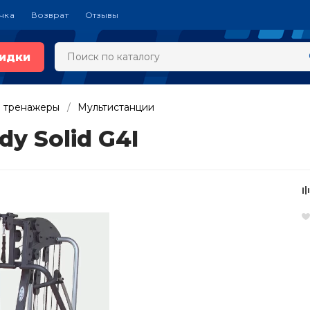
чка
Возврат
Отзывы
идки
 тренажеры
Мультистанции
y Solid G4I