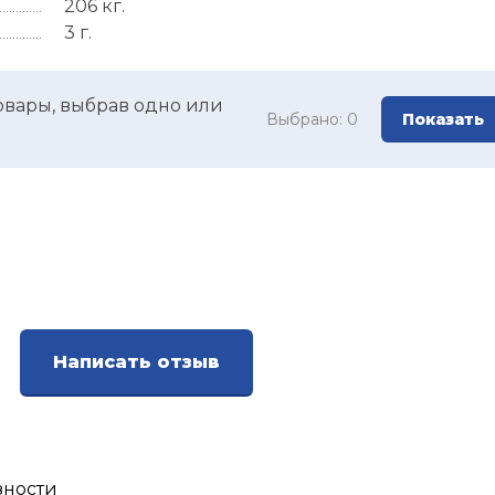
206 кг.
3 г.
овары, выбрав одно или
Выбрано:
0
Показать
Написать отзыв
зности