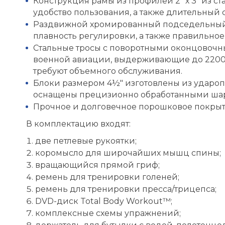
Конструкция рамы из профилей 2" х 3" из с
удобство пользования, а также длительный 
Раздвижной хромированный подседельный с
плавность регулировки, а также правильное
Стальные тросы с поворотными оконцовоч
военной авиации, выдерживающие до 2200 
требуют объемного обслуживания.
Блоки размером 4½" изготовлены из удароп
оснащены прецизионно обработанными ш
Прочное и долговечное порошковое покрыти
В комплектацию входят:
две петлевые рукоятки;
коромысло для широчайших мышц спины;
вращающийся прямой гриф;
ремень для тренировки голеней;
ремень для тренировки пресса/трицепса;
DVD-диск Total Body Workout™;
комплексные схемы упражнений;