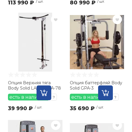
113 990 ₽
/ шт.
80 990 ₽
/ шт.
Опция Верхняя тяга
Опция баттерфляй Body
Body Solid LA-78/GLA-78
Solid GPA-3
есть в наличии
есть в наличии
?
?
39 990 ₽
/ шт.
35 690 ₽
/ шт.