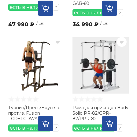
GAB-60
есть в наличии
?
есть в наличии
?
47 990 ₽
/ шт.
34 990 ₽
/ шт.
Турник/Пресс/Брусья с
Рама для приседов Body
против. Fusion
Solid PR-82/GPR-
FCD+FCDWA
82/PPR-82
есть в наличии
есть в наличии
?
?