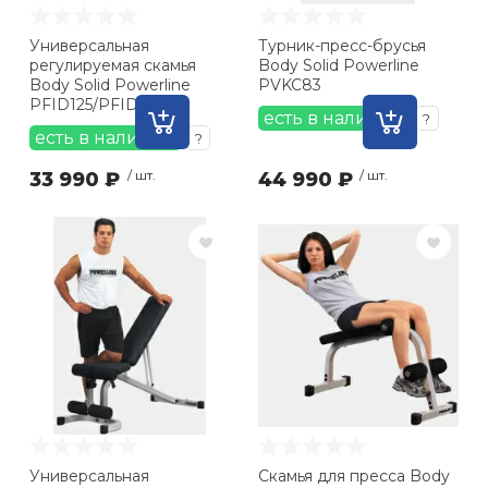
Ролики для п
Универсальная
Турник-пресс-брусья
регулируемая скамья
Body Solid Powerline
Body Solid Powerline
PVKC83
PFID125/PFID135
Упоры для о
есть в наличии
?
есть в наличии
?
Утяжелители
33 990 ₽
/ шт.
44 990 ₽
/ шт.
Эспандеры и 
Аксессуары д
йоги
Медболы
Пояса тяжело
Универсальная
Скамья для пресса Body