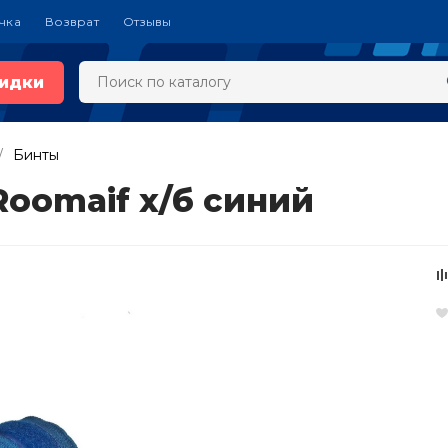
чка
Возврат
Отзывы
идки
Бинты
Roomaif х/б синий