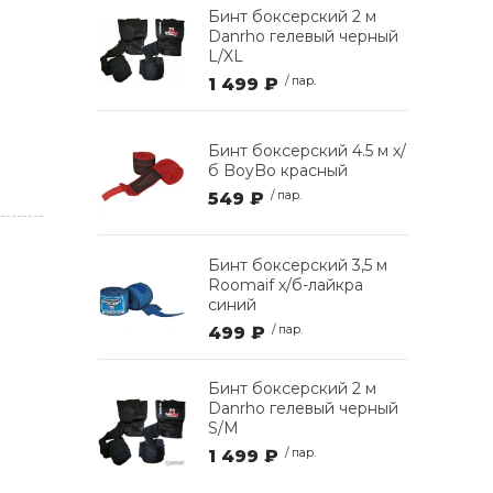
Бинт боксерский 2 м
Danrho гелевый черный
L/XL
1 499 ₽
/ пар.
Бинт боксерский 4.5 м х/
б BoyBo красный
549 ₽
/ пар.
Бинт боксерский 3,5 м
Roomaif х/б-лайкра
синий
499 ₽
/ пар.
Бинт боксерский 2 м
Danrho гелевый черный
S/M
1 499 ₽
/ пар.