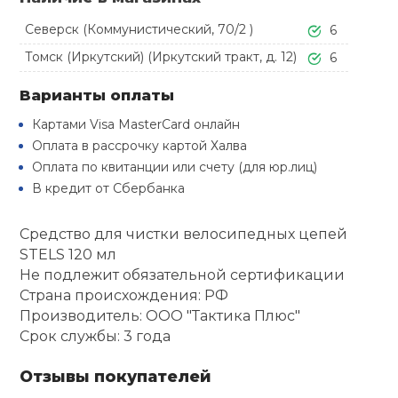
Туристическая
й спорт
Барбекю
Северск (Коммунистический, 70/2 )
6
Скамьи
Обувь для ед
Ремни
Бутылки для 
Томск (Иркутский) (Иркутский тракт, д. 12)
6
ивные игры
Флокированны
Варианты оплаты
Стойки под ш
Тренировочно
подушки
Шорты
Весы
ивные комплексы и
рамы
Картами Visa MasterCard онлайн
кие стенки
Оплата в рассрочку картой Халва
Шлемы боксе
Фонари
Штаны, Брюки
Гантели
Оплата по квитанции или счету (для юр.лиц)
Машины Смит
ы, сувениры
В кредит от Сбербанка
Спарринговые
Холодильник
Гимнастическ
Гири
дование для
Кроссоверы
Средство для чистки велосипедных цепей
сооружений
STELS 120 мл
Футы
Одежда для 
Грифы и штан
Не подлежит обязательной сертификации
Подставки
кий и тренерский
Страна происхождения: РФ
тарь
Производитель: ООО "Тактика Плюс"
Блины
Срок службы: 3 года
ты и защита
Отзывы покупателей
Лямки, петли,
жное оборудование