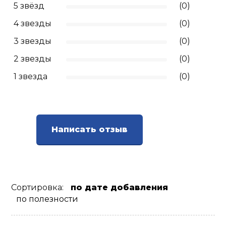
5 звёзд
(0)
Ролики для п
4 звезды
(0)
3 звезды
(0)
Упоры для о
2 звезды
(0)
1 звезда
(0)
Утяжелители
Эспандеры и 
Написать отзыв
Аксессуары д
йоги
Медболы
Сортировка:
по дате добавления
по полезности
Пояса тяжело