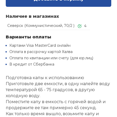
Туристическая
й спорт
Барбекю
Скамьи
Обувь для ед
Ремни
Бутылки для 
Наличие в магазинах
ивные игры
Флокированны
Северск (Коммунистический, 70/2 )
4
Стойки под ш
Тренировочно
подушки
Шорты
Весы
ивные комплексы и
рамы
Варианты оплаты
кие стенки
Картами Visa MasterCard онлайн
Шлемы боксе
Фонари
Штаны, Брюки
Гантели
Машины Смит
ы, сувениры
Оплата в рассрочку картой Халва
Оплата по квитанции или счету (для юр.лиц)
Спарринговые
Холодильник
Гимнастическ
Гири
В кредит от Сбербанка
дование для
Кроссоверы
сооружений
Подготовка капы к использованию
Футы
Одежда для 
Грифы и штан
Подставки
Приготовьте две емкости, в одну налейте воду
кий и тренерский
тарь
температурой 65 - 75 градусов, в другую
Блины
холодную воду.
Поместите капу в емкость с горячей водой и
ты и защита
продержите ее там примерно 45 секунд.
Лямки, петли,
Как только время вышло, возьмите капу и
жное оборудование