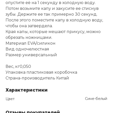
опустите её на 1 секунду в холодную воду.
Потом возьмите капу и закусите ее стиснув
Ролики для п
зубы. Держите ее так примерно 30 секунд.
После этого поместите капу в холодную воду,
Упоры для о
чтобы она затвердела.
Края капы, которые мешают прикусу, можно
обрезать ножницами.
Утяжелители
Материал EVA/силикон
Вид одночелюстная
Размер универсальный
Эспандеры и 
Вес, кг0,050
Аксессуары д
Упаковка пластиковая коробочка
йоги
Страна-производитель Китай
Характеристики
Медболы
Сине-белый
Цвет
Пояса тяжело
Отзывы покупателей